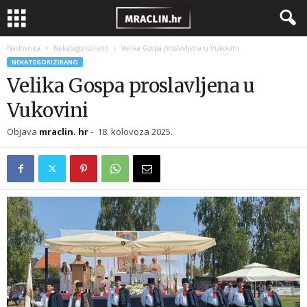
Naslovnica
Nekategorizirano
Velika Gospa proslavljena u Vukovini
NEKATEGORIZIRANO
Velika Gospa proslavljena u
Vukovini
Objava
mraclin. hr
-
18. kolovoza 2025.