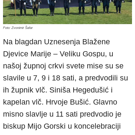
Foto: Zvonimir Šafar
Na blagdan Uznesenja Blažene
Djevice Marije – Veliku Gospu, u
našoj župnoj crkvi svete mise su se
slavile u 7, 9 i 18 sati, a predvodili su
ih župnik vlč. Siniša Hegedušić i
kapelan vlč. Hrvoje Bušić. Glavno
misno slavlje u 11 sati predvodio je
biskup Mijo Gorski u koncelebraciji