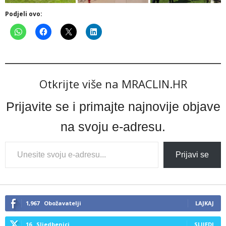
Podjeli ovo:
Otkrijte više na MRACLIN.HR
Prijavite se i primajte najnovije objave
na svoju e-adresu.
Type
Prijavi se
your
email…
1,967
Obožavatelji
LAJKAJ
16
Sljedbenici
SLIJEDI