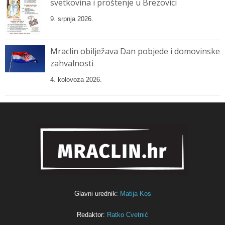
svetkovina i proštenje u Brezovici
9. srpnja 2026.
Mraclin obilježava Dan pobjede i domovinske
zahvalnosti
4. kolovoza 2026.
Glavni urednik:
Matija Kos
Redaktor:
Ratko Cvetnić