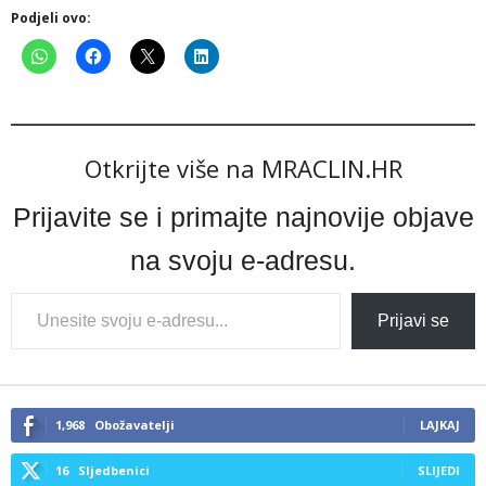
Podjeli ovo:
Otkrijte više na MRACLIN.HR
Prijavite se i primajte najnovije objave
na svoju e-adresu.
Type
Prijavi se
your
email…
1,968
Obožavatelji
LAJKAJ
16
Sljedbenici
SLIJEDI