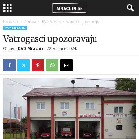
Naslovnica
Društva
DVD Mraclin
Vatrogasci upozoravaju
DVD MRACLIN
Vatrogasci upozoravaju
Objava
DVD Mraclin
-
22. veljače 2024.