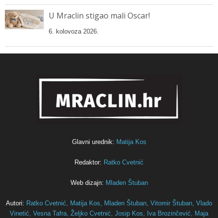
U Mraclin stigao mali Oscar!
6. kolovoza 2026.
Glavni urednik:
Matija Kos
Redaktor:
Ratko Cvetnić
Web dizajn:
Mladen Štuban
Autori:
Ratko Cvetnić,
Matija Kos,
Mladen Štuban,
Vitomir Štuban,
Vlado
Vinetić,
Vesna Tafra,
Željko Cvetnić,
Josip Kos,
Iva Brozinčević,
Maja