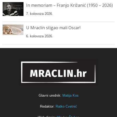
In memoriam – Franjo Križanić (1950 – 2026)
7. kolovoza 2026.
U Mraclin stigao mali Oscar!
6. kolovoza 2026.
Glavni urednik:
Matija Kos
Redaktor:
Ratko Cvetnić