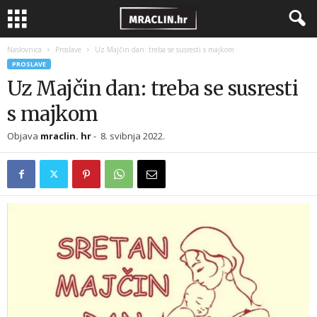
Naslovnica
Proslave
Uz Majčin dan: treba se susresti s majkom
PROSLAVE
Uz Majčin dan: treba se susresti
s majkom
Objava
mraclin. hr
-
8. svibnja 2022.