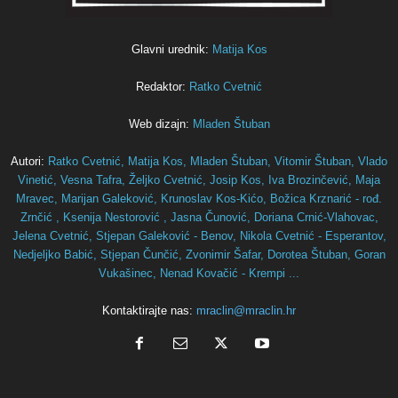
Glavni urednik:
Matija Kos
Redaktor:
Ratko Cvetnić
Web dizajn:
Mladen Štuban
Autori:
Ratko Cvetnić,
Matija Kos,
Mladen Štuban,
Vitomir Štuban,
Vlado
Vinetić,
Vesna Tafra,
Željko Cvetnić,
Josip Kos,
Iva Brozinčević,
Maja
Mravec,
Marijan Galeković,
Krunoslav Kos-Kićo,
Božica Krznarić - rođ.
Zrnčić ,
Ksenija Nestorović ,
Jasna Čunović,
Doriana Crnić-Vlahovac,
Jelena Cvetnić,
Stjepan Galeković - Benov,
Nikola Cvetnić - Esperantov,
Nedjeljko Babić,
Stjepan Čunčić,
Zvonimir Šafar,
Dorotea Štuban,
Goran
Vukašinec,
Nenad Kovačić - Krempi ...
Kontaktirajte nas:
mraclin@mraclin.hr