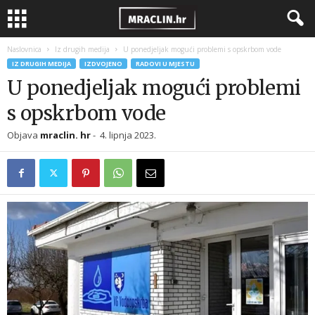
Naslovnica
Iz drugih medija
U ponedjeljak mogući problemi s opskrbom vode
IZ DRUGIH MEDIJA
IZDVOJENO
RADOVI U MJESTU
U ponedjeljak mogući problemi
s opskrbom vode
Objava
mraclin. hr
-
4. lipnja 2023.