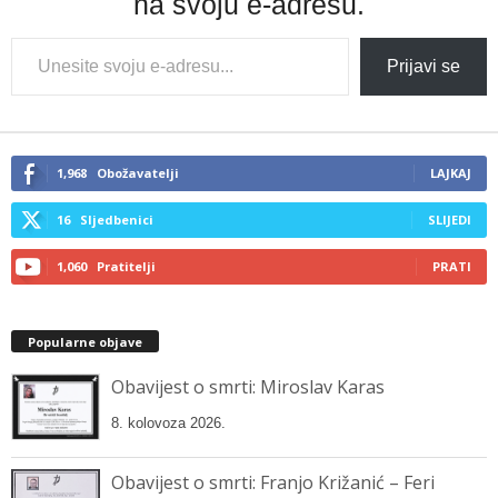
na svoju e-adresu.
Type
Prijavi se
your
email…
1,968
Obožavatelji
LAJKAJ
16
Sljedbenici
SLIJEDI
1,060
Pratitelji
PRATI
Popularne objave
Obavijest o smrti: Miroslav Karas
8. kolovoza 2026.
Obavijest o smrti: Franjo Križanić – Feri