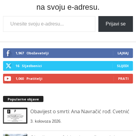
na svoju e-adresu.
Type
Prijavi se
your
email…
1,967
Obožavatelji
LAJKAJ
16
Sljedbenici
SLIJEDI
1,060
Pratitelji
PRATI
Popularne objave
Obavijest o smrti: Ana Navračić rođ. Cvetnić
3. kolovoza 2026.