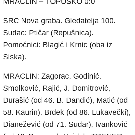
MRACLIN – TOPUSKO 0:0
SRC Nova graba. Gledatelja 100.
Sudac: Ptičar (Repušnica).
Pomoćnici: Blagić i Krnic (oba iz
Siska).
MRACLIN: Zagorac, Godinić,
Smolković, Rajić, J. Domitrović,
Đurašić (od 46. B. Dandić), Matić (od
58. Kaurin), Brdek (od 86. Lukavečki),
Dianežević (od 71. Sudar), Ivanković