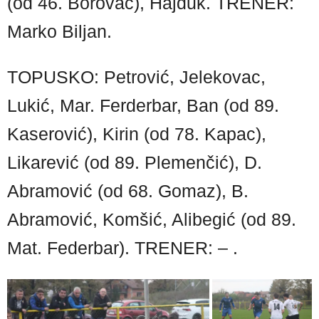
(od 46. Borovac), Hajduk. TRENER:
Marko Biljan.
TOPUSKO: Petrović, Jelekovac,
Lukić, Mar. Ferderbar, Ban (od 89.
Kaserović), Kirin (od 78. Kapac),
Likarević (od 89. Plemenčić), D.
Abramović (od 68. Gomaz), B.
Abramović, Komšić, Alibegić (od 89.
Mat. Federbar). TRENER: – .