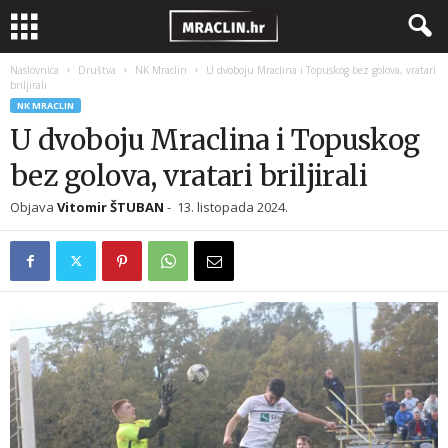
Naslovnica
Društva
NK Mraclin
U dvoboju Mraclina i Topuskog bez golova, vratari
briljirali
NK MRACLIN
U dvoboju Mraclina i Topuskog
bez golova, vratari briljirali
Objava
Vitomir ŠTUBAN
-
13. listopada 2024.