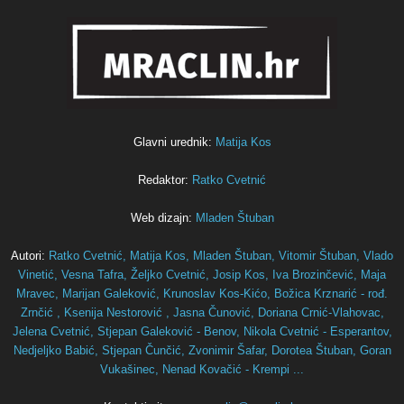
Glavni urednik:
Matija Kos
Redaktor:
Ratko Cvetnić
Web dizajn:
Mladen Štuban
Autori:
Ratko Cvetnić,
Matija Kos,
Mladen Štuban,
Vitomir Štuban,
Vlado
Vinetić,
Vesna Tafra,
Željko Cvetnić,
Josip Kos,
Iva Brozinčević,
Maja
Mravec,
Marijan Galeković,
Krunoslav Kos-Kićo,
Božica Krznarić - rođ.
Zrnčić ,
Ksenija Nestorović ,
Jasna Čunović,
Doriana Crnić-Vlahovac,
Jelena Cvetnić,
Stjepan Galeković - Benov,
Nikola Cvetnić - Esperantov,
Nedjeljko Babić,
Stjepan Čunčić,
Zvonimir Šafar,
Dorotea Štuban,
Goran
Vukašinec,
Nenad Kovačić - Krempi ...