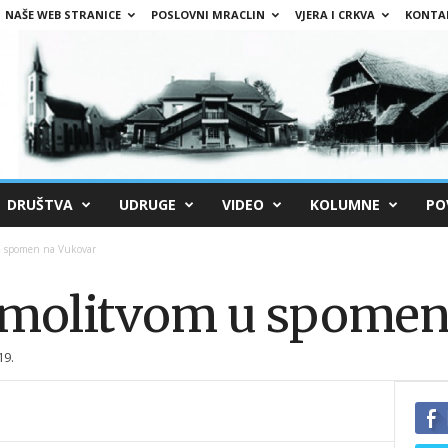
NAŠE WEB STRANICE
POSLOVNI MRACLIN
VJERA I CRKVA
KONTA
DRUŠTVA
UDRUGE
VIDEO
KOLUMNE
PO
u spomen na Vukovar
i molitvom u spomen
19.