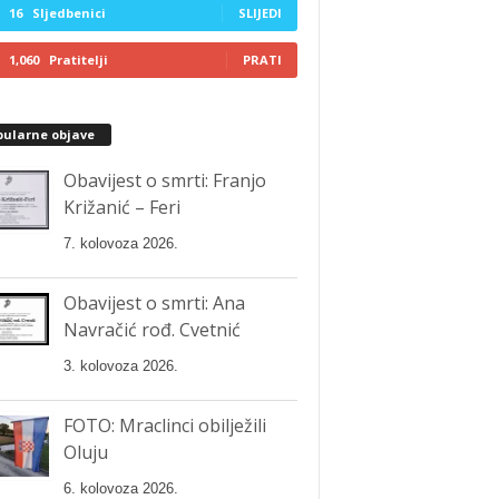
16
Sljedbenici
SLIJEDI
1,060
Pratitelji
PRATI
pularne objave
Obavijest o smrti: Franjo
Križanić – Feri
7. kolovoza 2026.
Obavijest o smrti: Ana
Navračić rođ. Cvetnić
3. kolovoza 2026.
FOTO: Mraclinci obilježili
Oluju
6. kolovoza 2026.