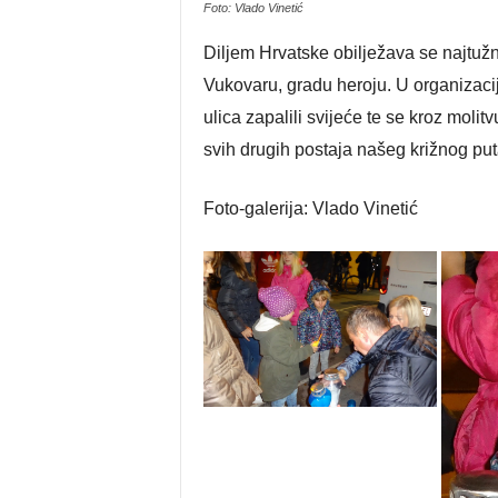
Foto: Vlado Vinetić
Diljem Hrvatske obilježava se najtužni
Vukovaru, gradu heroju. U organizaci
ulica zapalili svijeće te se kroz molit
svih drugih postaja našeg križnog pu
Foto-galerija: Vlado Vinetić