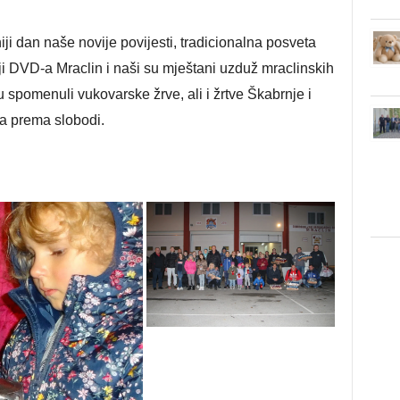
ji dan naše novije povijesti, tradicionalna posveta
ji DVD-a Mraclin i naši su mještani uzduž mraclinskih
vu spomenuli vukovarske žrve, ali i žrtve Škabrnje i
ta prema slobodi.