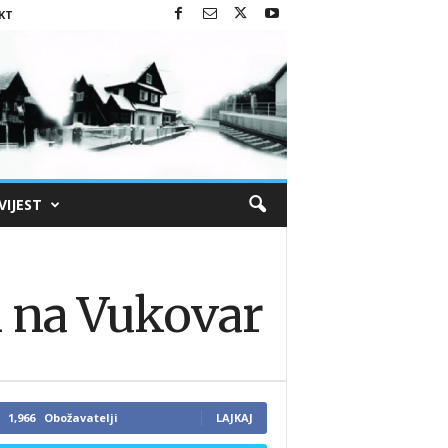
KT
VIJEST
 na Vukovar
1,966
Obožavatelji
LAJKAJ