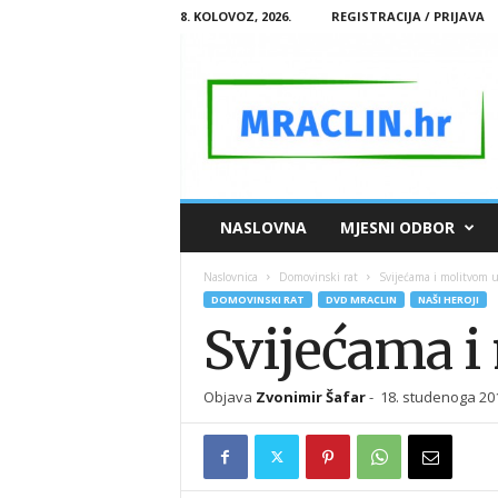
8. KOLOVOZ, 2026.
REGISTRACIJA / PRIJAVA
M
NASLOVNA
MJESNI ODBOR
R
A
Naslovnica
Domovinski rat
Svijećama i molitvom 
C
DOMOVINSKI RAT
DVD MRACLIN
NAŠI HEROJI
L
Svijećama 
I
N
.
Objava
Zvonimir Šafar
-
18. studenoga 20
H
R