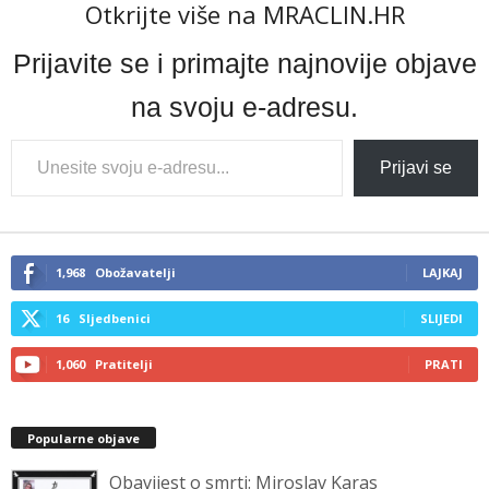
Otkrijte više na MRACLIN.HR
Prijavite se i primajte najnovije objave
na svoju e-adresu.
Type
Prijavi se
your
email…
1,968
Obožavatelji
LAJKAJ
16
Sljedbenici
SLIJEDI
1,060
Pratitelji
PRATI
Popularne objave
Obavijest o smrti: Miroslav Karas