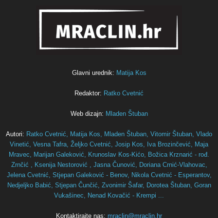
Glavni urednik:
Matija Kos
Redaktor:
Ratko Cvetnić
Web dizajn:
Mladen Štuban
Autori:
Ratko Cvetnić,
Matija Kos,
Mladen Štuban,
Vitomir Štuban,
Vlado
Vinetić,
Vesna Tafra,
Željko Cvetnić,
Josip Kos,
Iva Brozinčević,
Maja
Mravec,
Marijan Galeković,
Krunoslav Kos-Kićo,
Božica Krznarić - rođ.
Zrnčić ,
Ksenija Nestorović ,
Jasna Čunović,
Doriana Crnić-Vlahovac,
Jelena Cvetnić,
Stjepan Galeković - Benov,
Nikola Cvetnić - Esperantov,
Nedjeljko Babić,
Stjepan Čunčić,
Zvonimir Šafar,
Dorotea Štuban,
Goran
Vukašinec,
Nenad Kovačić - Krempi ...
Kontaktirajte nas:
mraclin@mraclin.hr