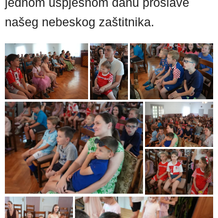
jednom uspješnom danu proslave
našeg nebeskog zaštitnika.