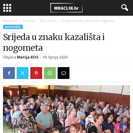
Naslovnica
Društva
KUD Dučec
Srijeda u znaku kazališta i nogometa
KUD DUČEC
Srijeda u znaku kazališta i
nogometa
Objava
Matija KOS
-
18. lipnja 2026.