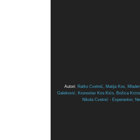
Autori:
Ratko Cvetnić,
Matija Kos,
Mlade
Galeković,
Krunoslav Kos-Kićo,
Božica Krznar
Nikola Cvetnić - Esperantov,
Ne