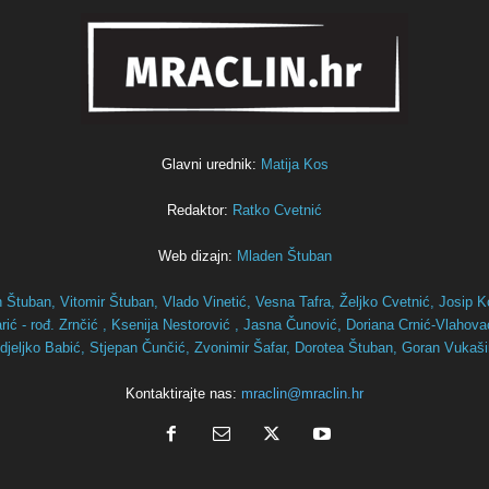
Glavni urednik:
Matija Kos
Redaktor:
Ratko Cvetnić
Web dizajn:
Mladen Štuban
n Štuban,
Vitomir Štuban,
Vlado Vinetić,
Vesna Tafra,
Željko Cvetnić,
Josip K
ić - rođ. Zrnčić ,
Ksenija Nestorović ,
Jasna Čunović,
Doriana Crnić-Vlahov
djeljko Babić,
Stjepan Čunčić,
Zvonimir Šafar,
Dorotea Štuban,
Goran Vukaš
Kontaktirajte nas:
mraclin@mraclin.hr