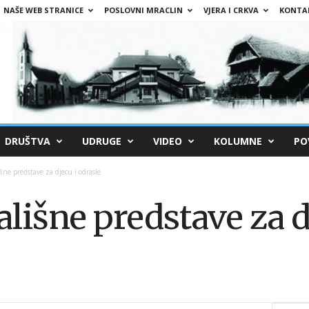
NAŠE WEB STRANICE
POSLOVNI MRACLIN
VJERA I CRKVA
KONTA
DRUŠTVA
UDRUGE
VIDEO
KOLUMNE
PO
išne predstave za djecu i odrasle
ališne predstave za d