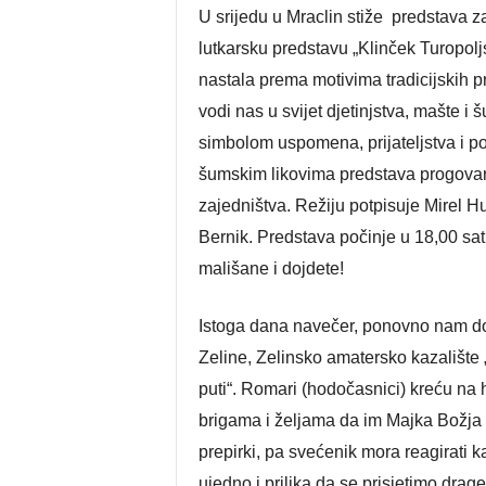
U srijedu u Mraclin stiže predstava z
lutkarsku predstavu „Klinček Turopolj
nastala prema motivima tradicijskih pr
vodi nas u svijet djetinjstva, mašte i
simbolom uspomena, prijateljstva i p
šumskim likovima predstava progovara 
zajedništva. Režiju potpisuje Mirel H
Bernik. Predstava počinje u 18,00 sat
mališane i dojdete!
Istoga dana navečer, ponovno nam dol
Zeline, Zelinsko amatersko kazalište
puti“. Romari (hodočasnici) kreću na 
brigama i željama da im Majka Božja u
prepirki, pa svećenik mora reagirati 
ujedno i prilika da se prisjetimo drag