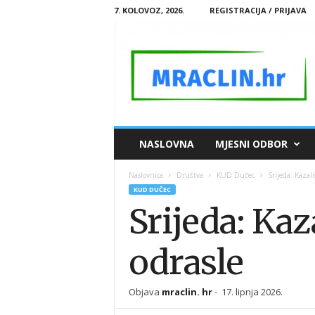
7. KOLOVOZ, 2026.
REGISTRACIJA / PRIJAVA
M
NASLOVNA
MJESNI ODBOR
R
A
Naslovnica
Društva
KUD Dučec
Srijeda: Kazal
C
KUD DUČEC
L
Srijeda: Kaz
I
N
.
odrasle
H
R
Objava
mraclin. hr
-
17. lipnja 2026.