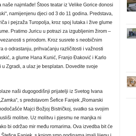
a naše najmlađe! Štoos teatar iz Velike Gorice donosi
ski“, namijenjenu djeci od 3 do 11 godina. Predstava,
iča i pejzaža Turopolja, kroz spoj lutaka i žive glume
 šume. Pratimo Juricu u potrazi za izgubljenim žirom –
ovezanosti s prirodom. Kroz susrete s neobičnim
o odrastanju, prihvaćanju različitosti i važnosti
uskić, a glume Hana Kunić, Franjo Đaković i Karlo
i u Zgradi, a ulaz je besplatan. Dovedite svoje
aze naši dugogodišnji prijatelji iz Svetog Ivana
 „Zamka“, s predstavom Šefice Fanjek „Romarski
hodočašće Majci Božjoj Bistričkoj, svatko sa svojim
sliši molitve. Uz molitvu i pjesmu ne manjka ni
kako bi održao mir među romarima. Ova izvedba bit će
e Štefice Fanjek, s kojom smo godinama imali lijepu i