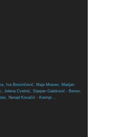
os,
Iva Brozinčević,
Maja Mravec,
Marijan
ac,
Jelena Cvetnić,
Stjepan Galeković - Benov,
inec,
Nenad Kovačić - Krempi ...