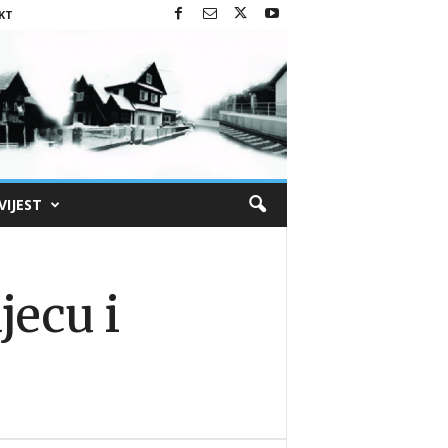
KT
VIJEST
jecu i