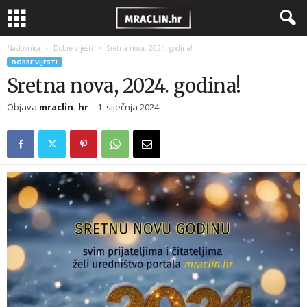
Naslovnica
Dobre vijesti
Sretna nova, 2024. godina!
DOBRE VIJESTI
Sretna nova, 2024. godina!
Objava
mraclin. hr
-
1. siječnja 2024.