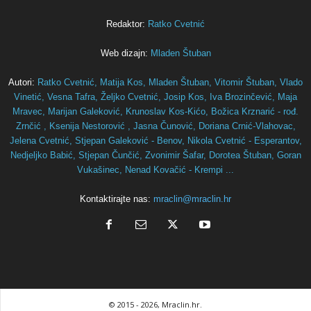
Redaktor:
Ratko Cvetnić
Web dizajn:
Mladen Štuban
Autori:
Ratko Cvetnić,
Matija Kos,
Mladen Štuban,
Vitomir Štuban,
Vlado
Vinetić,
Vesna Tafra,
Željko Cvetnić,
Josip Kos,
Iva Brozinčević,
Maja
Mravec,
Marijan Galeković,
Krunoslav Kos-Kićo,
Božica Krznarić - rođ.
Zrnčić ,
Ksenija Nestorović ,
Jasna Čunović,
Doriana Crnić-Vlahovac,
Jelena Cvetnić,
Stjepan Galeković - Benov,
Nikola Cvetnić - Esperantov,
Nedjeljko Babić,
Stjepan Čunčić,
Zvonimir Šafar,
Dorotea Štuban,
Goran
Vukašinec,
Nenad Kovačić - Krempi ...
Kontaktirajte nas:
mraclin@mraclin.hr
© 2015
- 2026, Mraclin.hr.