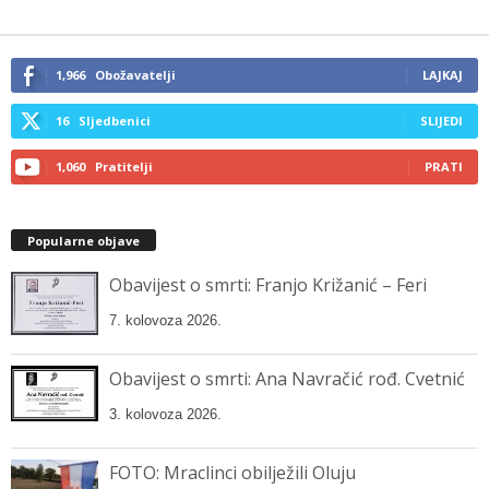
your
email…
1,966
Obožavatelji
LAJKAJ
16
Sljedbenici
SLIJEDI
1,060
Pratitelji
PRATI
Popularne objave
Obavijest o smrti: Franjo Križanić – Feri
7. kolovoza 2026.
Obavijest o smrti: Ana Navračić rođ. Cvetnić
3. kolovoza 2026.
FOTO: Mraclinci obilježili Oluju