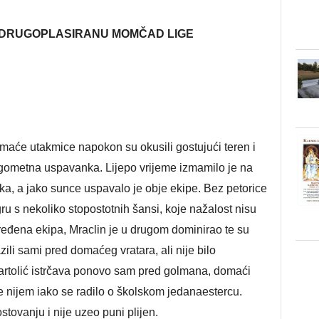
I DRUGOPLASIRANU MOMČAD LIGE
maće utakmice napokon su okusili gostujući teren i
ogometna uspavanka. Lijepo vrijeme izmamilo je na
ka, a jako sunce uspavalo je obje ekipe. Bez petorice
ru s nekoliko stopostotnih šansi, koje nažalost nisu
dređena ekipa, Mraclin je u drugom dominirao te su
ili sami pred domaćeg vratara, ali nije bilo
Bartolić istrčava ponovo sam pred golmana, domaći
je nijem iako se radilo o školskom jedanaestercu.
tovanju i nije uzeo puni plijen.