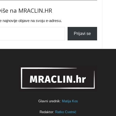
 više na MRACLIN.HR
jte najnovije objave na svoju e-adresu.
Prijavi se
Glavni urednik:
Matija Kos
Redaktor:
Ratko Cvetnić