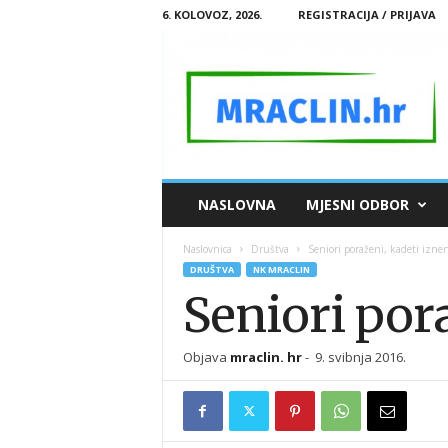
6. KOLOVOZ, 2026.
REGISTRACIJA / PRIJAVA
M
NASLOVNA
MJESNI ODBOR
R
A
Naslovnica
Društva
Seniori poraženi, kadeti iznen
C
DRUŠTVA
NK MRACLIN
L
Seniori pora
I
N
.
Objava
mraclin. hr
-
9. svibnja 2016.
H
R