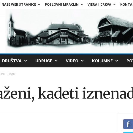
NAŠE WEB STRANICE
POSLOVNI MRACLIN
VJERA I CRKVA
KONTA
DRUŠTVA
UDRUGE
VIDEO
KOLUMNE
PO
adili Slogu
ženi, kadeti iznenad