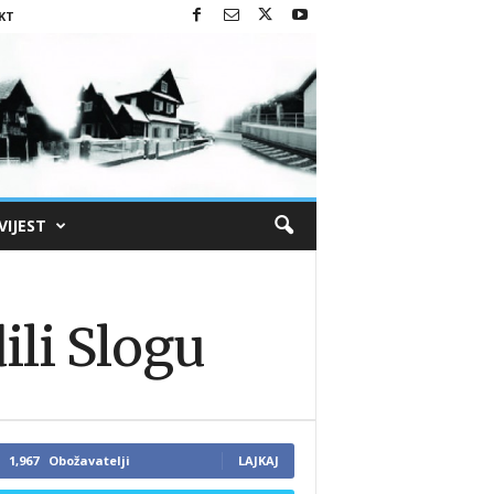
KT
VIJEST
ili Slogu
1,967
Obožavatelji
LAJKAJ