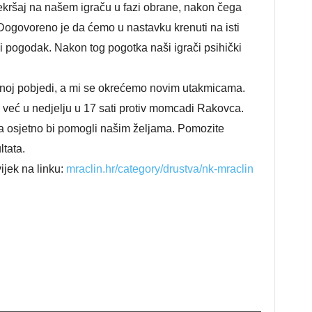
kršaj na našem igraču u fazi obrane, nakon čega
 Dogovoreno je da ćemo u nastavku krenuti na isti
 pogodak. Nakon tog pogotka naši igrači psihički
enoj pobjedi, a mi se okrećemo novim utakmicama.
 već u nedjelju u 17 sati protiv momcadi Rakovca.
a osjetno bi pomogli našim željama. Pomozite
ltata.
vijek na linku:
mraclin.hr/category/drustva/nk-mraclin