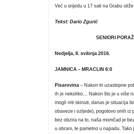
Već u srijedu u 17 sati na Grabu stiž
Tekst: Dario Zgurić
SENIORI PORAŽ
Nedjelja, 8. svibnja 2016.
JAMNICA – MRACLIN 6:0
Pisarovina
– Nakon tri uzastopne pobj
ih je nekoliko… Nakon što je u više na
mogli niti skinuti, danas je situacija 
obaveze i ozljede), pogotovo onih iz p
bez obzira na to, naša momčad je bez
u obrani, te pametno u napadu. Tako 