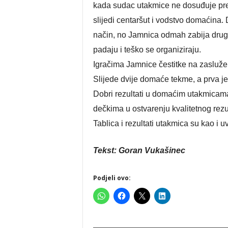
kada sudac utakmice ne dosuđuje pre
slijedi centaršut i vodstvo domaćina.
način, no Jamnica odmah zabija drugi
padaju i teško se organiziraju.
Igračima Jamnice čestitke na zasluž
Slijede dvije domaće tekme, a prva je
Dobri rezultati u domaćim utakmicam
dečkima u ostvarenju kvalitetnog rezu
Tablica i rezultati utakmica su kao i u
Tekst: Goran Vukašinec
Podjeli ovo: