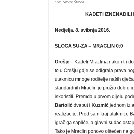
Foto: Vitomir Štuban
KADETI IZNENADIL
Nedjelja, 8. svibnja 2016.
SLOGA SU-ZA – MRACLIN 0:0
Orešje
– Kadeti Mraclina nakon tri do
to u Orešju gdje se odigrala prava n
utakmicu mnoge roditelje naših dječa
standardnih Mraclin je pružio dobru ig
iskoristili. Premda u prvom dijelu po
Bartolić
dvaput i
Kuzmić
jednom izlaz
realizacije. Pred sam kraj utakmice 
igrač ga sapliće, a glavni sudac osta
Tako je Mraclin ponovo oštećen na gos