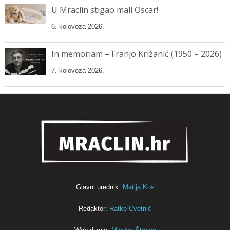
U Mraclin stigao mali Oscar!
6. kolovoza 2026.
In memoriam – Franjo Križanić (1950 – 2026)
7. kolovoza 2026.
Glavni urednik:
Matija Kos
Redaktor:
Ratko Cvetnić