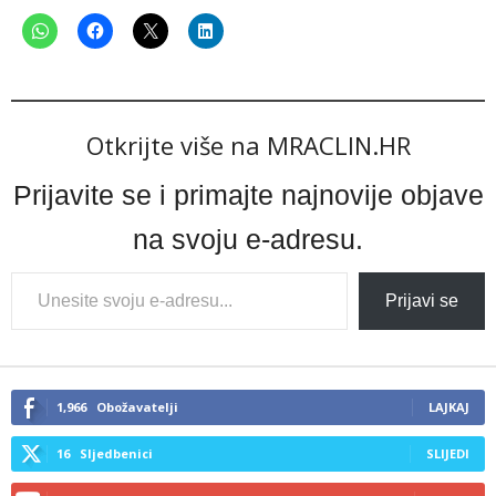
Otkrijte više na MRACLIN.HR
Prijavite se i primajte najnovije objave
na svoju e-adresu.
Type
Prijavi se
your
email…
1,966
Obožavatelji
LAJKAJ
16
Sljedbenici
SLIJEDI