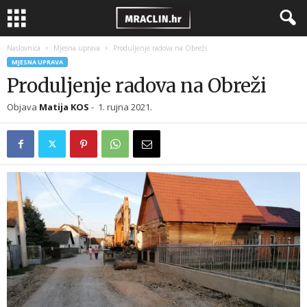
Naslovnica
Mjesna uprava
Produljenje radova na Obreži
MJESNA UPRAVA
Produljenje radova na Obreži
Objava
Matija KOS
-
1. rujna 2021.