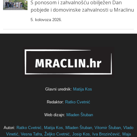
S ponosom i zahvalnošću obilježen Dan
pobjede i domovinske zahvalnosti u Mraclinu
5. kolovoza 2026.
Glavni urednik:
Matija Kos
Redaktor:
Ratko Cvetnić
Web dizajn:
Mladen Štuban
Autori:
Ratko Cvetnić,
Matija Kos,
Mladen Štuban,
Vitomir Štuban,
Vlado
Vinetić,
Vesna Tafra,
Željko Cvetnić,
Josip Kos,
Iva Brozinčević,
Maja