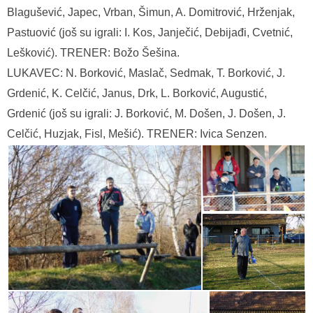
Blagušević, Japec, Vrban, Šimun, A. Domitrović, Hrženjak,
Pastuović (još su igrali: I. Kos, Janječić, Debijađi, Cvetnić,
Lešković). TRENER: Božo Šešina.
LUKAVEC: N. Borković, Maslač, Sedmak, T. Borković, J.
Grdenić, K. Celčić, Janus, Drk, L. Borković, Augustić,
Grdenić (još su igrali: J. Borković, M. Došen, J. Došen, J.
Celčić, Huzjak, Fisl, Mešić). TRENER: Ivica Senzen.