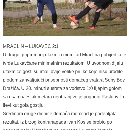
MRACLIN – LUKAVEC 2:1
U drugoj pripremnoj utakmici momčad Mraclina pobijedila je
tvrde Lukavčane minimalnim rezultatom. U uvodnom dijelu
utakmice gosti su imali dvije velike prilike koje nisu urodile
plodom zahvaljujući prisebnosti domaćeg vratara Sony Boy
Dražića. U 20. minuti susreta za vodstvo 1:0 lijepim golom
sa osamnaestak metara neobranjivo je pogodio Pastuović u
lievi kut gola gostiju.
Sredinom druge dionice domaća momčad je podebljala
rezultat, iz brzog kontranapada Ivan Kos se probio po