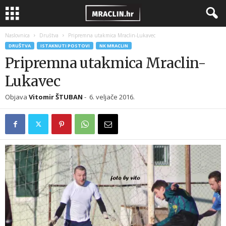
Naslovnica
Društva
DRUŠTVA
ISTAKNUTI POSTOVI
NK MRACLIN
Pripremna utakmica Mraclin-
Objava
Vitomir ŠTUBAN
-
6. veljače 2016.