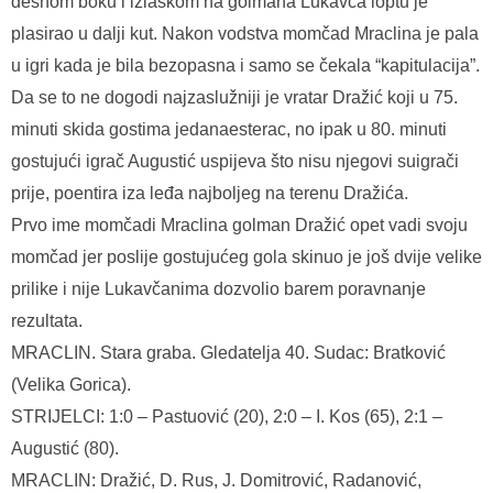
desnom boku i izlaskom na golmana Lukavca loptu je
plasirao u dalji kut. Nakon vodstva momčad Mraclina je pala
u igri kada je bila bezopasna i samo se čekala “kapitulacija”.
Da se to ne dogodi najzaslužniji je vratar Dražić koji u 75.
minuti skida gostima jedanaesterac, no ipak u 80. minuti
gostujući igrač Augustić uspijeva što nisu njegovi suigrači
prije, poentira iza leđa najboljeg na terenu Dražića.
Prvo ime momčadi Mraclina golman Dražić opet vadi svoju
momčad jer poslije gostujućeg gola skinuo je još dvije velike
prilike i nije Lukavčanima dozvolio barem poravnanje
rezultata.
MRACLIN. Stara graba. Gledatelja 40. Sudac: Bratković
(Velika Gorica).
STRIJELCI: 1:0 – Pastuović (20), 2:0 – I. Kos (65), 2:1 –
Augustić (80).
MRACLIN: Dražić, D. Rus, J. Domitrović, Radanović,