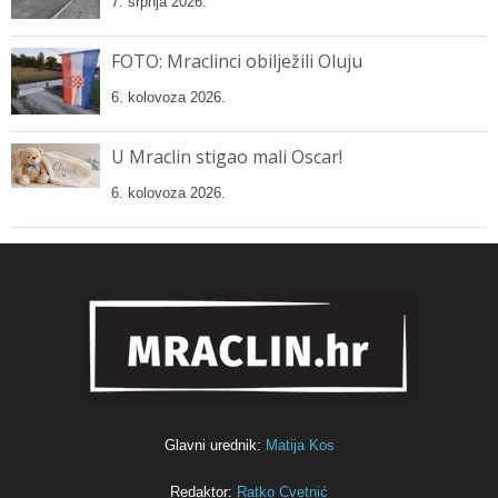
7. srpnja 2026.
FOTO: Mraclinci obilježili Oluju
6. kolovoza 2026.
U Mraclin stigao mali Oscar!
6. kolovoza 2026.
Glavni urednik:
Matija Kos
Redaktor:
Ratko Cvetnić