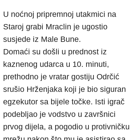
U noćnoj pripremnoj utakmici na
Staroj grabi Mraclin je ugostio
susjede iz Male Bune.
Domaći su došli u prednost iz
kaznenog udarca u 10. minuti,
prethodno je vratar gostiju Odrčić
srušio Hrženjaka koji je bio siguran
egzekutor sa bijele točke. Isti igrač
podebljao je vodstvo u završnici
prvog dijela, a pogodio u protivničku
mrežu nakon što mu je asistirao sa