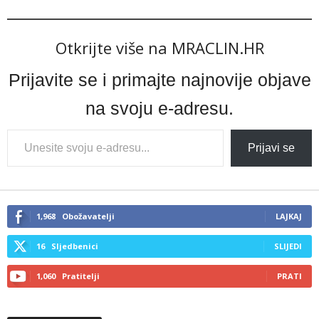
Otkrijte više na MRACLIN.HR
Prijavite se i primajte najnovije objave
na svoju e-adresu.
Type
Prijavi se
your
email…
1,968
Obožavatelji
LAJKAJ
16
Sljedbenici
SLIJEDI
1,060
Pratitelji
PRATI