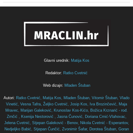
Glavni urednik:
Matija Kos
Redaktor:
Ratko Cvetnić
Web dizajn:
Mladen Štuban
Autori:
Ratko Cvetnić,
Matija Kos,
Mladen Štuban,
Vitomir Štuban,
Vlado
Vinetić,
Vesna Tafra,
Željko Cvetnić,
Josip Kos,
Iva Brozinčević,
Maja
Mravec,
Marijan Galeković,
Krunoslav Kos-Kićo,
Božica Krznarić - rođ.
Zrnčić ,
Ksenija Nestorović ,
Jasna Čunović,
Doriana Crnić-Vlahovac,
Jelena Cvetnić,
Stjepan Galeković - Benov,
Nikola Cvetnić - Esperantov,
Nedjeljko Babić,
Stjepan Čunčić,
Zvonimir Šafar,
Dorotea Štuban,
Goran