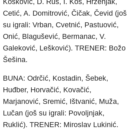
Košković, D. Rus, I. Kos, Hrženjak,
Cetić, A. Domitrović, Čičak, Čevid (još
su igrali: Vrban, Cvetnić, Pastuović,
Onić, Blagušević, Bermanac, V.
Galeković, Lešković). TRENER: Božo
Šešina.
BUNA: Odrčić, Kostadin, Šebek,
Huđber, Horvačić, Kovačić,
Marjanović, Sremić, Ištvanić, Muža,
Lučan (još su igrali: Povoljnjak,
Ruklić). TRENER: Miroslav Lukinić.