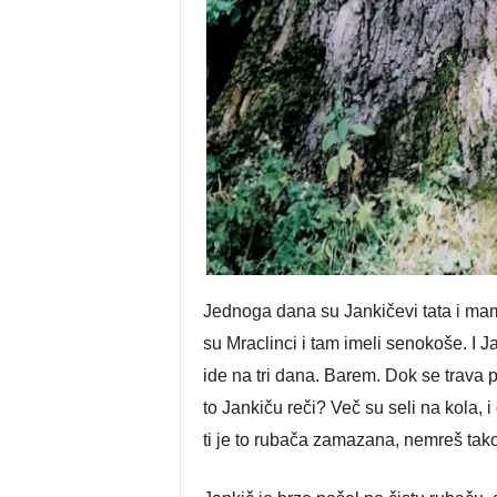
Jednoga dana su Jankičevi tata i mama
su Mraclinci i tam imeli senokoše. I Jan
ide na tri dana. Barem. Dok se trava 
to Jankiču reči? Več su seli na kola, i
ti je to rubača zamazana, nemreš takov 