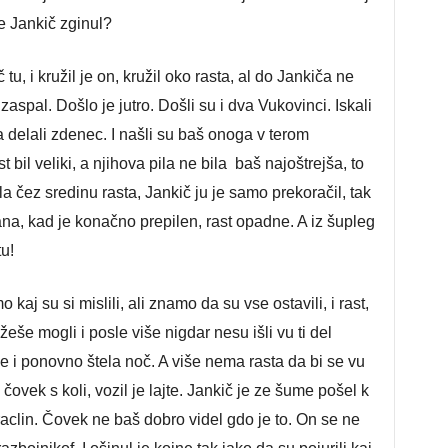
e Jankič zginul?
 tu, i kružil je on, kružil oko rasta, al do Jankiča ne
o zaspal. Došlo je jutro. Došli su i dva Vukovinci. Iskali
ega delali zdenec. I našli su baš onoga v terom
ast bil veliki, a njihova pila ne bila baš najoštrejša, to
šla čez sredinu rasta, Jankič ju je samo prekoračil, tak
na, kad je konačno prepilen, rast opadne. A iz šupleg
u!
kaj su si mislili, ali znamo da su vse ostavili, i rast,
bržeše mogli i posle više nigdar nesu išli vu ti del
je i ponovno štela noč. A više nema rasta da bi se vu
 čovek s koli, vozil je lajte. Jankič je ze šume pošel k
aclin. Čovek ne baš dobro videl gdo je to. On se ne