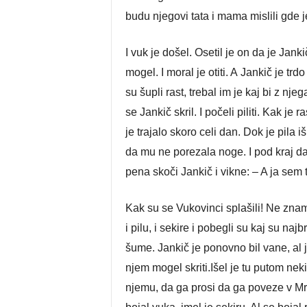
budu njegovi tata i mama mislili gde j
I vuk je došel. Osetil je on da je Jankič
mogel. I moral je otiti. A Jankič je trd
su šupli rast, trebal im je kaj bi z nj
se Jankič skril. I počeli piliti. Kak je r
je trajalo skoro celi dan. Dok je pila i
da mu ne porezala noge. I pod kraj da
pena skoči Jankič i vikne: – A ja sem t
Kak su se Vukovinci splašili! Ne znamo 
i pilu, i sekire i pobegli su kaj su naj
šume. Jankič je ponovno bil vane, al 
njem mogel skriti.Išel je tu putom neki
njemu, da ga prosi da ga poveze v Mr