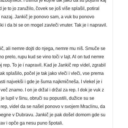
razbojnikof. I ošinul je kojne tak jako da su pojurili kaj
d je to jo zaružilo, čovek se još više splašil, potiral
ti nazaj. Jankič je ponovo sam, a vuk bu ponovo
iki i da bi se on mogel zavleči vnuter. Tak je i napravil.
ič, ali nemre dojti do njega, nemre mu niš. Smuče se
no prelo, rupu kud se vino toči v lajt. Al on tud nemre
oj rep. To je i napravil. Kad je Jankič rep videl, zgrabil
ak splašilo, počel je tak jako vleči i vleči, vse prema
ti najvekši i gde je šuma najkmičneša. I vlekel je i
 več znamo. I on je držal i držal za rep. I dok je vuk z
 je lupil v šinu, obruči su popustili, dužice su se
v rep, videl da se našel ponovo v svojem Mraclinu, da
obegne v Dubravu. Jankič je pak došel domom gde su
zdrav i opče ga nesu puno špotali.