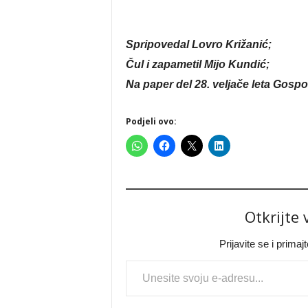
Spripovedal Lovro Križanić;
Čul i zapametil Mijo Kundić;
Na paper del 28. veljače leta Gosp
Podjeli ovo:
Otkrijte
Prijavite se i prima
Type your email…