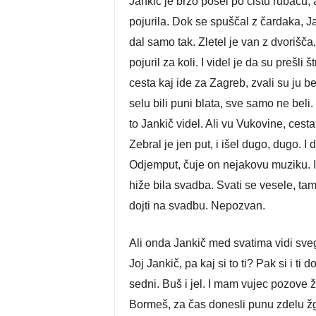
Jankič je brzo pošel po čistu rubaču, al
pojurila. Dok se spuščal z čardaka, Ja
dal samo tak. Zletel je van z dvorišča,
pojuril za koli. I videl je da su prešl
cesta kaj ide za Zagreb, zvali su ju bel
selu bili puni blata, sve samo ne bel
to Jankič videl. Ali vu Vukovine, cesta 
Zebral je jen put, i išel dugo, dugo. I
Odjemput, čuje on nejakovu muziku. Id
hiže bila svadba. Svati se vesele, tam
dojti na svadbu. Nepozvan.
Ali onda Jankič med svatima vidi svega
Joj Jankič, pa kaj si to ti? Pak si i ti
sedni. Buš i jel. I mam vujec pozove 
Bormeš, za čas donesli punu zdelu žga