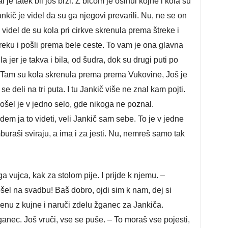
 je tatek bil još brži. Z bičom je ošinul kojne i kola su
nkič je videl da su ga njegovi prevarili. Nu, ne se on
 videl de su kola pri cirkve skrenula prema štreke i
i štreku i pošli prema bele ceste. To vam je ona glavna
a jer je takva i bila, od šudra, dok su drugi puti po
i. Tam su kola skrenula prema prema Vukovine, Još je
se deli na tri puta. I tu Jankič više ne znal kam pojti.
 došel je v jedno selo, gde nikoga ne poznal.
em ja to videti, veli Jankič sam sebe. To je v jedne
buraši sviraju, a ima i za jesti. Nu, nemreš samo tak
 vujca, kak za stolom pije. I prijde k njemu. –
 došel na svadbu! Baš dobro, ojdi sim k nam, dej si
ženu z kujne i naruči zdelu žganec za Jankiča.
nec. Još vruči, vse se puše. – To moraš vse pojesti,