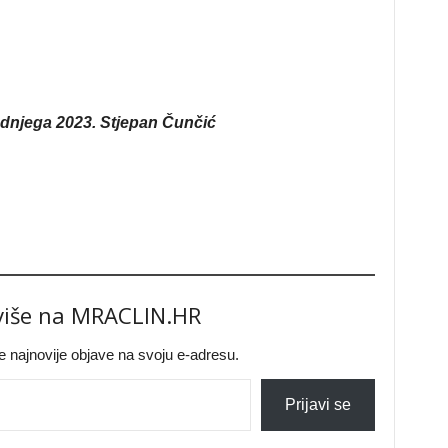
odnjega 2023. Stjepan Čunčić
 više na MRACLIN.HR
jte najnovije objave na svoju e-adresu.
Prijavi se