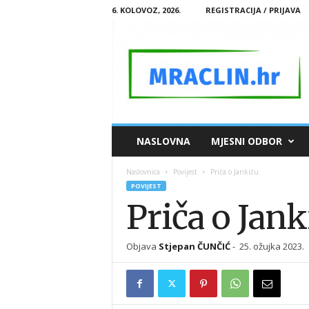
6. KOLOVOZ, 2026.
REGISTRACIJA / PRIJAVA
M
NASLOVNA
MJESNI ODBOR
R
A
Naslovnica
Povijest
Priča o Jankiču
C
POVIJEST
L
Priča o Jank
I
N
.
Objava
Stjepan ČUNČIĆ
-
25. ožujka 2023.
H
R