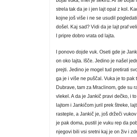
bojal vuka, imel je sekiru. Al se bojal 
strela tak da je i jen lajt opal z kol. Ka
kojne još više i ne se usudil pogleda
došel. Kaj sad? Vidi da je lajt praf vel
I pripre dobro vrata od lajta.
I ponovo dojde vuk. Oseti gde je Jank
on oko lajta. Išče. Jedino je našel jed
prejti. Jedino je mogel tud pretirati sv
ga je i više ne puščal. Vuka je to pak t
Dubrave, tam za Mraclinom, gde su ras
vlekel. A da je Jankič pravi dečko, i to
lajtom i Jankičom juril prek štreke, lajt
rasteple, a Jankič je, još držeči vuko
je pak doma, pustil je vuku rep da p
njegovi bili vsi sretni kaj je on živ i 