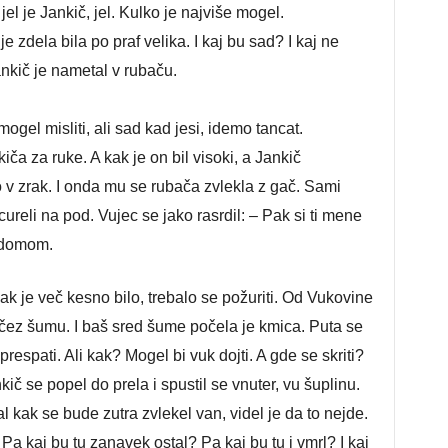
 jel je Jankič, jel. Kulko je najviše mogel.
je zdela bila po praf velika. I kaj bu sad? I kaj ne
ankič je nametal v rubaču.
mogel misliti, ali sad kad jesi, idemo tancat.
kiča za ruke. A kak je on bil visoki, a Jankič
o v zrak. I onda mu se rubača zvlekla z gač. Sami
cureli na pod. Vujec se jako rasrdil: – Pak si ti mene
j domom.
ak je več kesno bilo, trebalo se požuriti. Od Vukovine
e čez šumu. I baš sred šume počela je kmica. Puta se
prespati. Ali kak? Mogel bi vuk dojti. A gde se skriti?
nkič se popel do prela i spustil se vnuter, vu šuplinu.
al kak se bude zutra zvlekel van, videl je da to nejde.
a kaj bu tu zanavek ostal? Pa kaj bu tu i vmrl? I kaj