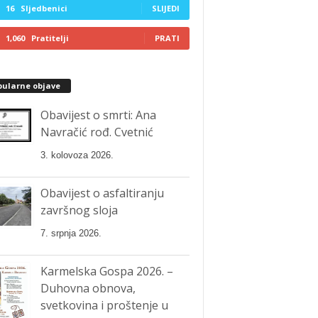
16
Sljedbenici
SLIJEDI
1,060
Pratitelji
PRATI
pularne objave
Obavijest o smrti: Ana
Navračić rođ. Cvetnić
3. kolovoza 2026.
Obavijest o asfaltiranju
završnog sloja
7. srpnja 2026.
Karmelska Gospa 2026. –
Duhovna obnova,
svetkovina i proštenje u