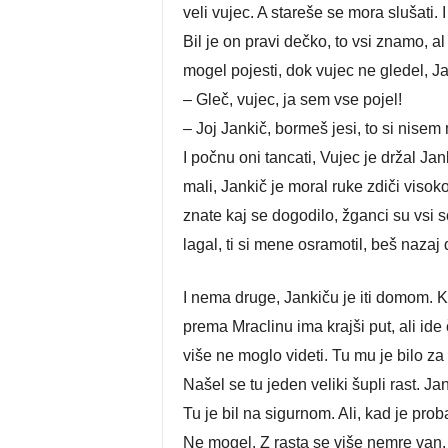
veli vujec. A stareše se mora slušati. I
Bil je on pravi dečko, to vsi znamo, al 
mogel pojesti, dok vujec ne gledel, J
– Gleč, vujec, ja sem vse pojel!
– Joj Jankič, bormeš jesi, to si nisem 
I počnu oni tancati, Vujec je držal Jan
mali, Jankič je moral ruke zdiči visok
znate kaj se dogodilo, žganci su vsi s
lagal, ti si mene osramotil, beš naza
I nema druge, Jankiču je iti domom. K
prema Mraclinu ima krajši put, ali id
više ne moglo videti. Tu mu je bilo za 
Našel se tu jeden veliki šupli rast. Ja
Tu je bil na sigurnom. Ali, kad je prob
Ne mogel. Z rasta se više nemre van. P