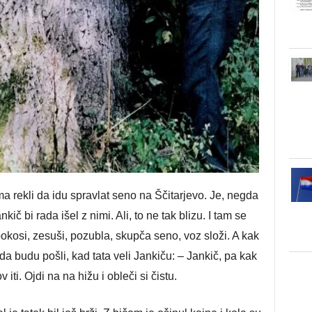
 rekli da idu spravlat seno na Ščitarjevo. Je, negda
kič bi rada išel z nimi. Ali, to ne tak blizu. I tam se
pokosi, zesuši, pozubla, skupča seno, voz složi. A kak
 da budu pošli, kad tata veli Jankiču: – Jankič, pa kak
iti. Ojdi na na hižu i obleči si čistu.