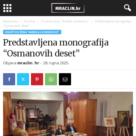
Naslovnica
Društva
Društvo žena "Anđela Lovreković"
Predstavljena monografija
“Osmanovih deset”
DRUŠTVO ŽENA "ANĐELA LOVREKOVIĆ"
Predstavljena monografija
“Osmanovih deset”
Objava
mraclin. hr
-
28. rujna 2025.