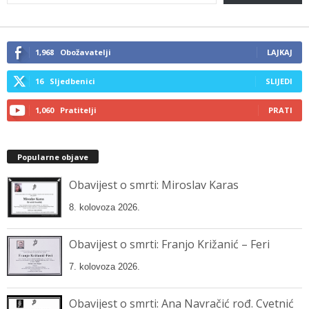
your
email…
1,968
Obožavatelji
LAJKAJ
16
Sljedbenici
SLIJEDI
1,060
Pratitelji
PRATI
Popularne objave
Obavijest o smrti: Miroslav Karas
8. kolovoza 2026.
Obavijest o smrti: Franjo Križanić – Feri
7. kolovoza 2026.
Obavijest o smrti: Ana Navračić rođ. Cvetnić