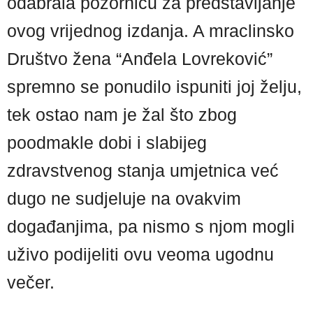
odabrala pozornicu za predstavljanje
ovog vrijednog izdanja. A mraclinsko
Društvo žena “Anđela Lovreković”
spremno se ponudilo ispuniti joj želju,
tek ostao nam je žal što zbog
poodmakle dobi i slabijeg
zdravstvenog stanja umjetnica već
dugo ne sudjeluje na ovakvim
događanjima, pa nismo s njom mogli
uživo podijeliti ovu veoma ugodnu
večer.