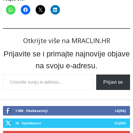
Otkrijte više na MRACLIN.HR
Prijavite se i primajte najnovije objave
na svoju e-adresu.
Type
Prijavi se
your
email…
1,968
Obožavatelji
LAJKAJ
16
Sljedbenici
SLIJEDI