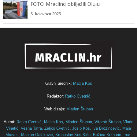
FOTO: Mraclinci obilježili Oluju
6. kolovoza 2026.
Glavni urednik:
Matija Kos
Redaktor:
Ratko Cvetnić
Web dizajn:
Mladen Štuban
Autori:
Ratko Cvetnić,
Matija Kos,
Mladen Štuban,
Vitomir Štuban,
Vlado
Vinetić,
Vesna Tafra,
Željko Cvetnić,
Josip Kos,
Iva Brozinčević,
Maja
Mravec,
Marijan Galeković,
Krunoslav Kos-Kićo,
Božica Krznarić - rođ.