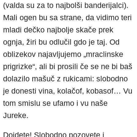
(valda su za to najbolši banderijalci).
Mali ogen bu sa strane, da vidimo teri
mladi dečko najbolje skače prek
ognja, žiri bu odlučil gdo je taj. Od
oblizekov najavljujemo „mraclinske
prigrizke“, ali bi prosili če se ne bi baš
dolazilo mašuč z rukicami: slobodno
je donesti vina, kolačof, kobasof… Vu
tom smislu se ufamo i vu naše
Jureke.
Dojdete! Slobodno pozovete i