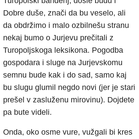
Turopolski banderij, došle budu i
Dobre duše, znači da bu veselo, ali
da obdržimo i malo ozbilnešu stranu
nekaj bumo o Jurjevu prečitali z
Turopoljskoga leksikona. Pogodba
gospodara i sluge na Jurjevskomu
semnu bude kak i do sad, samo kaj
bu slugu glumil negdo novi (jer je stari
prešel v zasluženu mirovinu). Dojdete
pa bute videli.
Onda, oko osme vure, vužgali bi kres