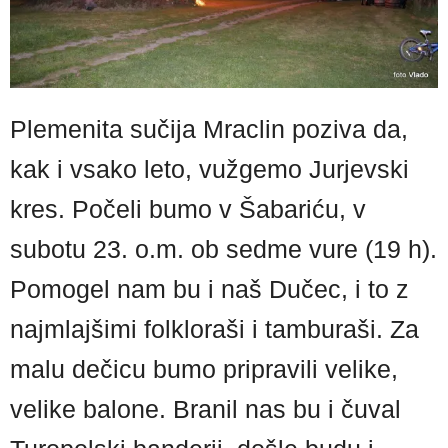
Plemenita sučija Mraclin poziva da,
kak i vsako leto, vužgemo Jurjevski
kres. Počeli bumo v Šabariću, v
subotu 23. o.m. ob sedme vure (19 h).
Pomogel nam bu i naš Dučec, i to z
najmlajšimi folkloraši i tamburaši. Za
malu dečicu bumo pripravili velike,
velike balone. Branil nas bu i čuval