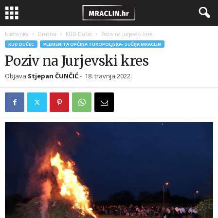
Naslovnica
Društva
KUD Dučec
Poziv na Jurjevski kres
KUD DUČEC
PLEMENITA OPČINA TUROPOLJSKA- SUČIJA MRACLIN
Poziv na Jurjevski kres
Objava
Stjepan ČUNČIĆ
-
18. travnja 2022.