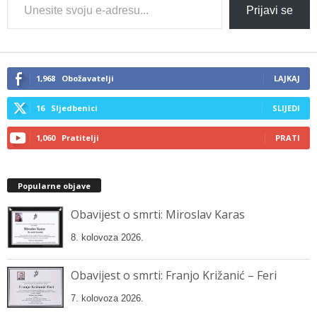
Type
Prijavi se
your
email…
1,968
Obožavatelji
LAJKAJ
16
Sljedbenici
SLIJEDI
1,060
Pratitelji
PRATI
Popularne objave
Obavijest o smrti: Miroslav Karas
8. kolovoza 2026.
Obavijest o smrti: Franjo Križanić – Feri
7. kolovoza 2026.