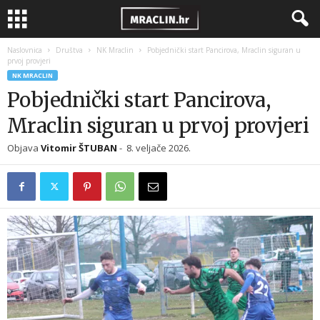
Naslovnica
Društva
NK Mraclin
Pobjednički start Pancirova, Mraclin siguran u
prvoj provjeri
NK MRACLIN
Pobjednički start Pancirova,
Mraclin siguran u prvoj provjeri
Objava
Vitomir ŠTUBAN
-
8. veljače 2026.