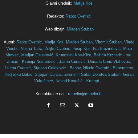
Glavni urednik:
Matija Kos
Redaktor:
Ratko Cvetnić
Web dizajn:
Mladen Štuban
Autori:
Ratko Cvetnić,
Matija Kos,
Mladen Štuban,
Vitomir Štuban,
Vlado
Vinetić,
Vesna Tafra,
Željko Cvetnić,
Josip Kos,
Iva Brozinčević,
Maja
Mravec,
Marijan Galeković,
Krunoslav Kos-Kićo,
Božica Krznarić - rođ.
Zrnčić ,
Ksenija Nestorović ,
Jasna Čunović,
Doriana Crnić-Vlahovac,
Jelena Cvetnić,
Stjepan Galeković - Benov,
Nikola Cvetnić - Esperantov,
Nedjeljko Babić,
Stjepan Čunčić,
Zvonimir Šafar,
Dorotea Štuban,
Goran
Vukašinec,
Nenad Kovačić - Krempi ...
Kontaktirajte nas:
mraclin@mraclin.hr