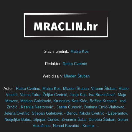
Glavni urednik:
Matija Kos
Redaktor:
Ratko Cvetnić
Web dizajn:
Mladen Štuban
Autori:
Ratko Cvetnić,
Matija Kos,
Mladen Štuban,
Vitomir Štuban,
Vlado
Vinetić,
Vesna Tafra,
Željko Cvetnić,
Josip Kos,
Iva Brozinčević,
Maja
Mravec,
Marijan Galeković,
Krunoslav Kos-Kićo,
Božica Krznarić - rođ.
Zrnčić ,
Ksenija Nestorović ,
Jasna Čunović,
Doriana Crnić-Vlahovac,
Jelena Cvetnić,
Stjepan Galeković - Benov,
Nikola Cvetnić - Esperantov,
Nedjeljko Babić,
Stjepan Čunčić,
Zvonimir Šafar,
Dorotea Štuban,
Goran
Vukašinec,
Nenad Kovačić - Krempi ...