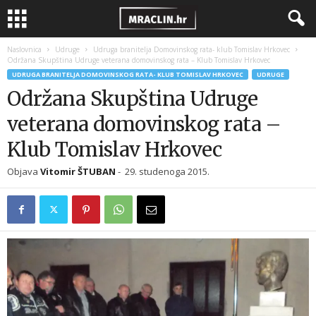
Naslovnica
Udruge
Udruga branitelja Domovinskog rata- klub Tomislav Hrkovec
Održana Skupština Udruge veterana domovinskog rata – Klub Tomislav Hrkovec
UDRUGA BRANITELJA DOMOVINSKOG RATA- KLUB TOMISLAV HRKOVEC
UDRUGE
Održana Skupština Udruge
veterana domovinskog rata –
Klub Tomislav Hrkovec
Objava
Vitomir ŠTUBAN
-
29. studenoga 2015.