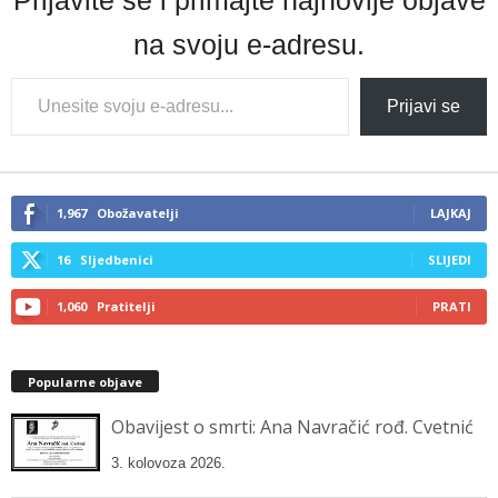
na svoju e-adresu.
Type
Prijavi se
your
email…
1,967
Obožavatelji
LAJKAJ
16
Sljedbenici
SLIJEDI
1,060
Pratitelji
PRATI
Popularne objave
Obavijest o smrti: Ana Navračić rođ. Cvetnić
3. kolovoza 2026.