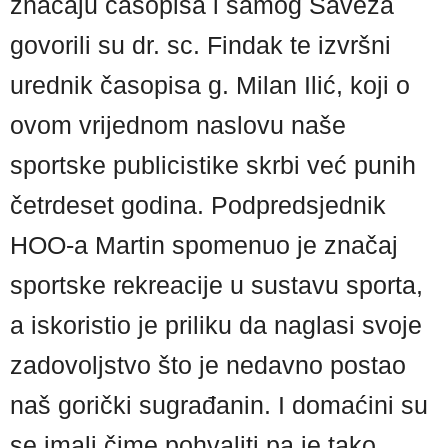
značaju časopisa i samog Saveza
govorili su dr. sc. Findak te izvršni
urednik časopisa g. Milan Ilić, koji o
ovom vrijednom naslovu naše
sportske publicistike skrbi već punih
četrdeset godina. Podpredsjednik
HOO-a Martin spomenuo je značaj
sportske rekreacije u sustavu sporta,
a iskoristio je priliku da naglasi svoje
zadovoljstvo što je nedavno postao
naš gorički sugrađanin. I domaćini su
se imali čime pohvaliti pa je tako