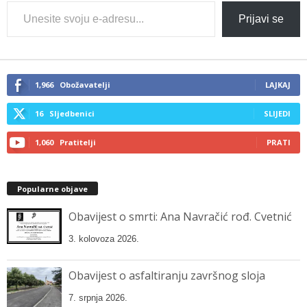
Type
Prijavi se
your
email…
1,966
Obožavatelji
LAJKAJ
16
Sljedbenici
SLIJEDI
1,060
Pratitelji
PRATI
Popularne objave
Obavijest o smrti: Ana Navračić rođ. Cvetnić
3. kolovoza 2026.
Obavijest o asfaltiranju završnog sloja
7. srpnja 2026.