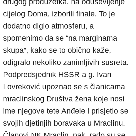
drugog produžetka, na oduševljenje
cijelog Doma, izborili finale. To je
dodatno diglo atmosferu, a
spomenimo da se “na marginama
skupa”, kako se to obično kaže,
odigralo nekoliko zanimljivih susreta.
Podpredsjednik HSSR-a g. Ivan
Lovreković upoznao se s članicama
mraclinskog Društva žena koje nosi
ime njegove tete Anđele i prisjetio se
svojih djetinjih boravaka u Mraclinu.
Članovi NK Mraclin, pak, rado su se