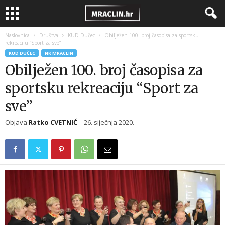
Naslovnica
Društva
KUD Dučec
Obilježen 100. broj časopisa za sportsku
rekreaciju “Sport za sve”
KUD DUČEC
NK MRACLIN
Obilježen 100. broj časopisa za
sportsku rekreaciju “Sport za
sve”
Objava
Ratko CVETNIĆ
-
26. siječnja 2020.