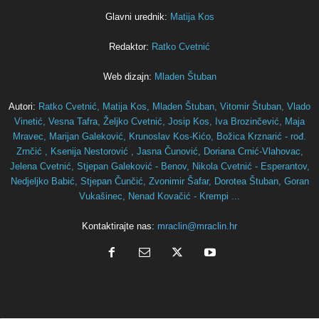
Glavni urednik:
Matija Kos
Redaktor:
Ratko Cvetnić
Web dizajn:
Mladen Štuban
Autori:
Ratko Cvetnić,
Matija Kos,
Mladen Štuban,
Vitomir Štuban,
Vlado
Vinetić,
Vesna Tafra,
Željko Cvetnić,
Josip Kos,
Iva Brozinčević,
Maja
Mravec,
Marijan Galeković,
Krunoslav Kos-Kićo,
Božica Krznarić - rođ.
Zrnčić ,
Ksenija Nestorović ,
Jasna Čunović,
Doriana Crnić-Vlahovac,
Jelena Cvetnić,
Stjepan Galeković - Benov,
Nikola Cvetnić - Esperantov,
Nedjeljko Babić,
Stjepan Čunčić,
Zvonimir Šafar,
Dorotea Štuban,
Goran
Vukašinec,
Nenad Kovačić - Krempi ...
Kontaktirajte nas:
mraclin@mraclin.hr