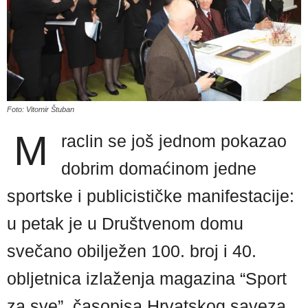
Foto: Vitomir Štuban
M
raclin se još jednom pokazao
dobrim domaćinom jedne
sportske i publicističke manifestacije:
u petak je u Društvenom domu
svečano obilježen 100. broj i 40.
obljetnica izlaženja magazina “Sport
za sve”, časopisa Hrvatskog saveza