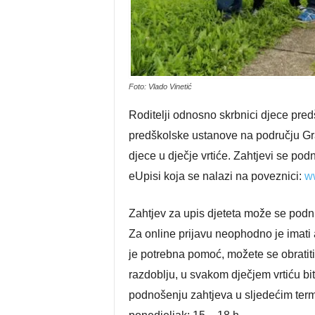
Foto: Vlado Vinetić
Roditelji odnosno skrbnici djece predš
predškolske ustanove na području Gra
djece u dječje vrtiće. Zahtjevi se pod
eUpisi koja se nalazi na poveznici:
ww
Zahtjev za upis djeteta može se podnij
Za online prijavu neophodno je imati 
je potrebna pomoć, možete se obratit
razdoblju, u svakom dječjem vrtiću b
podnošenju zahtjeva u sljedećim ter