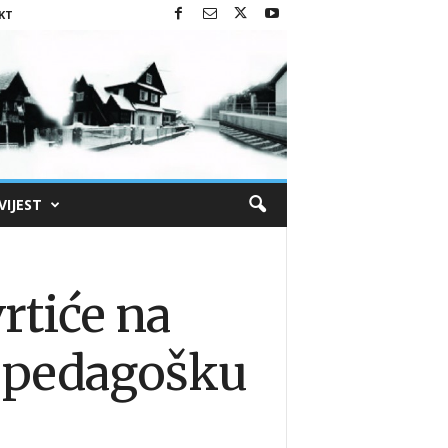
KT
VIJEST
vrtiće na
a pedagošku