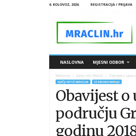
6. KOLOVOZ, 2026.
REGISTRACIJA / PRIJAVA
M
NASLOVNA
MJESNI ODBOR
R
A
Naslovnica
Dječji vrtić Mraclin
Obavijest o upisu d
C
DJEČJI VRTIĆ MRACLIN
IZ DRUGIH MEDIJA
L
Obavijest o 
I
N
.
području Gr
H
R
godinu 2018