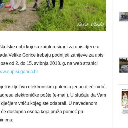
kolske dobi koji su zainteresirani za upis djece u
da Velike Gorice trebaju podnijeti zahtjeve za upis
nose od 2. do 15. svibnja 2018. g. na web stranici
w.eupisi.gorica.hr
eti isključivo elektronskim putem u jedan dječji vrtić.
adresu elektroničke pošte (e-mail). U slučaju da Vam
i dječjem vrtiću kojeg ste odabrali. U navedenom
it će dostupna osoba koja pruža pomoć pri
minima: