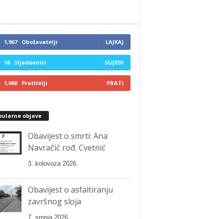
1,967
Obožavatelji
LAJKAJ
16
Sljedbenici
SLIJEDI
1,060
Pratitelji
PRATI
pularne objave
Obavijest o smrti: Ana
Navračić rođ. Cvetnić
3. kolovoza 2026.
Obavijest o asfaltiranju
završnog sloja
7. srpnja 2026.