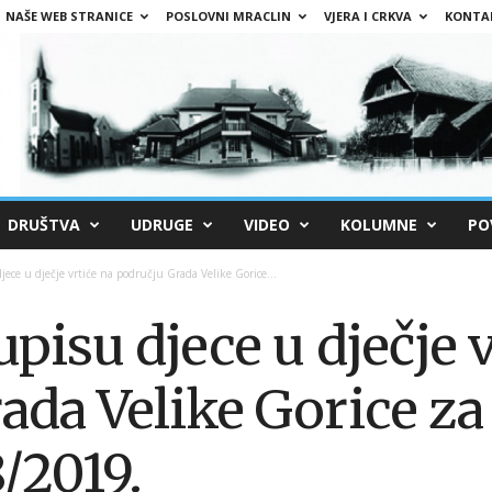
NAŠE WEB STRANICE
POSLOVNI MRACLIN
VJERA I CRKVA
KONTA
DRUŠTVA
UDRUGE
VIDEO
KOLUMNE
PO
jece u dječje vrtiće na području Grada Velike Gorice...
upisu djece u dječje 
ada Velike Gorice z
/2019.