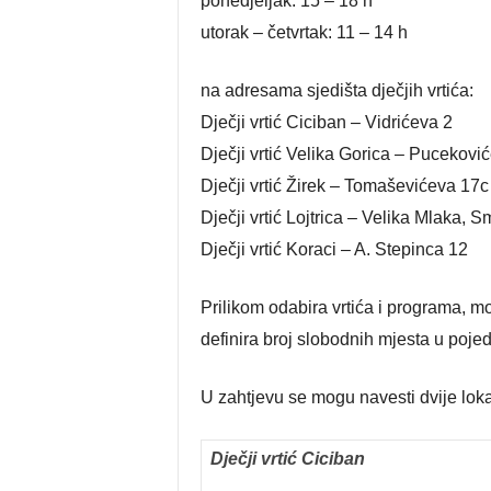
ponedjeljak: 15 – 18 h
utorak – četvrtak: 11 – 14 h
na adresama sjedišta dječjih vrtića:
Dječji vrtić Ciciban – Vidrićeva 2
Dječji vrtić Velika Gorica – Pucekovi
Dječji vrtić Žirek – Tomaševićeva 17c
Dječji vrtić Lojtrica – Velika Mlaka, 
Dječji vrtić Koraci – A. Stepinca 12
Prilikom odabira vrtića i programa, m
definira broj slobodnih mjesta u poj
U zahtjevu se mogu navesti dvije loka
Dječji vrtić Ciciban