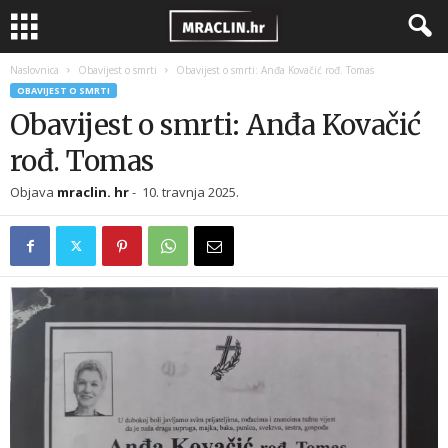
Naslovnica
Obavijest o smrti
Obavijest o smrti: Anđa Kovačić rođ. Tomas
OBAVIJEST O SMRTI
Obavijest o smrti: Anđa Kovačić
rođ. Tomas
Objava
mraclin. hr
-
10. travnja 2025.