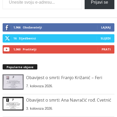
Type
Prijavi se
your
email…
1,966
Obožavatelji
LAJKAJ
16
Sljedbenici
SLIJEDI
1,060
Pratitelji
PRATI
Popularne objave
Obavijest o smrti: Franjo Križanić – Feri
7. kolovoza 2026.
Obavijest o smrti: Ana Navračić rođ. Cvetnić
3. kolovoza 2026.