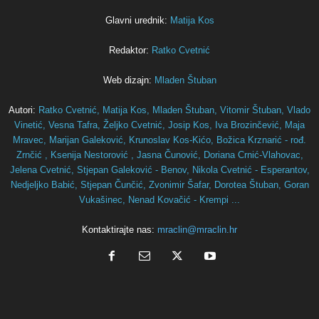
Glavni urednik:
Matija Kos
Redaktor:
Ratko Cvetnić
Web dizajn:
Mladen Štuban
Autori:
Ratko Cvetnić,
Matija Kos,
Mladen Štuban,
Vitomir Štuban,
Vlado
Vinetić,
Vesna Tafra,
Željko Cvetnić,
Josip Kos,
Iva Brozinčević,
Maja
Mravec,
Marijan Galeković,
Krunoslav Kos-Kićo,
Božica Krznarić - rođ.
Zrnčić ,
Ksenija Nestorović ,
Jasna Čunović,
Doriana Crnić-Vlahovac,
Jelena Cvetnić,
Stjepan Galeković - Benov,
Nikola Cvetnić - Esperantov,
Nedjeljko Babić,
Stjepan Čunčić,
Zvonimir Šafar,
Dorotea Štuban,
Goran
Vukašinec,
Nenad Kovačić - Krempi ...
Kontaktirajte nas:
mraclin@mraclin.hr