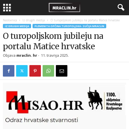
Naslovnica
Iz drugih medija
O turopoljskom jubileju na portalu Matice hrvatske
IZ DRUGIH MEDIJA
PLEMENITA OPČINA TUROPOLJSKA- SUČIJA MRACLIN
O turopoljskom jubileju na
portalu Matice hrvatske
Objava
mraclin. hr
-
11. travnja 2025.