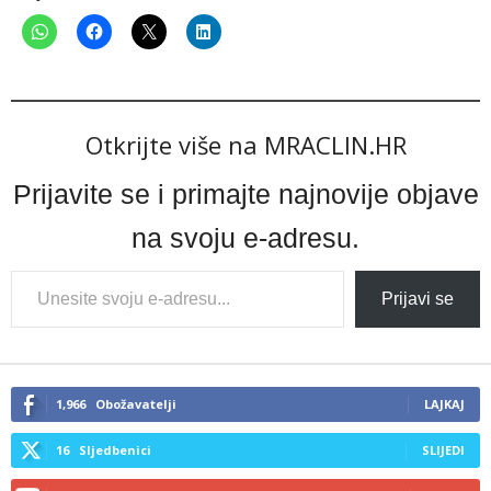
Otkrijte više na MRACLIN.HR
Prijavite se i primajte najnovije objave
na svoju e-adresu.
Type
Prijavi se
your
email…
1,966
Obožavatelji
LAJKAJ
16
Sljedbenici
SLIJEDI