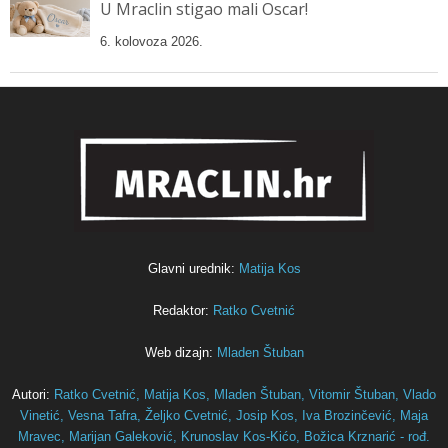
U Mraclin stigao mali Oscar!
6. kolovoza 2026.
Glavni urednik:
Matija Kos
Redaktor:
Ratko Cvetnić
Web dizajn:
Mladen Štuban
Autori:
Ratko Cvetnić,
Matija Kos,
Mladen Štuban,
Vitomir Štuban,
Vlado
Vinetić,
Vesna Tafra,
Željko Cvetnić,
Josip Kos,
Iva Brozinčević,
Maja
Mravec,
Marijan Galeković,
Krunoslav Kos-Kićo,
Božica Krznarić - rođ.