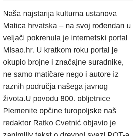
Naša najstarija kulturna ustanova –
Matica hrvatska – na svoj rođendan u
veljači pokrenula je internetski portal
Misao.hr. U kratkom roku portal je
okupio brojne i značajne suradnike,
ne samo matičare nego i autore iz
raznih područja našega javnog
života.U povodu 800. obljetnice
Plemenite opčine turopoljske naš
redaktor Ratko Cvetnić objavio je
zanimljiv tekst o drevnoj svezi POT-a