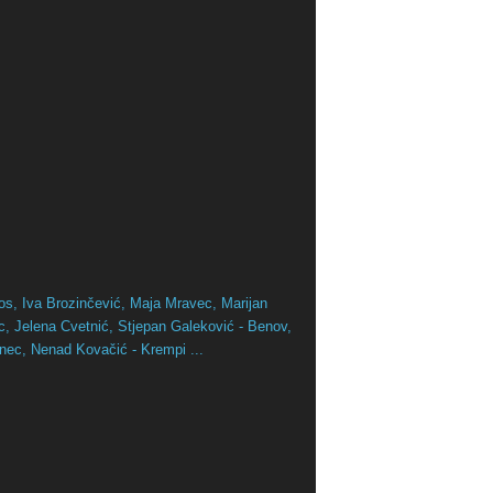
os,
Iva Brozinčević,
Maja Mravec,
Marijan
ac,
Jelena Cvetnić,
Stjepan Galeković - Benov,
inec,
Nenad Kovačić - Krempi ...