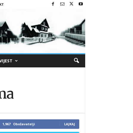
KT
VIJEST
ima
1,967
Obožavatelji
LAJKAJ