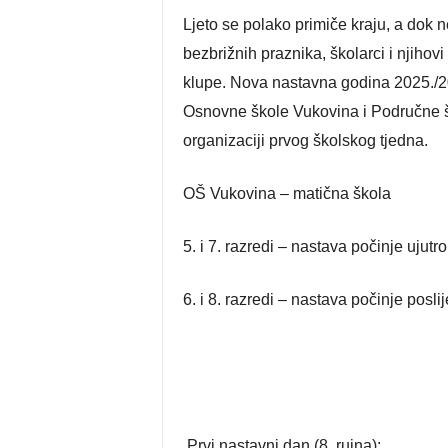
Ljeto se polako primiče kraju, a dok 
bezbrižnih praznika, školarci i njihovi
klupe. Nova nastavna godina 2025./202
Osnovne škole Vukovina i Područne šk
organizaciji prvog školskog tjedna.
OŠ Vukovina – matična škola
5. i 7. razredi – nastava počinje ujutro
6. i 8. razredi – nastava počinje posl
Prvi nastavni dan (8. rujna):