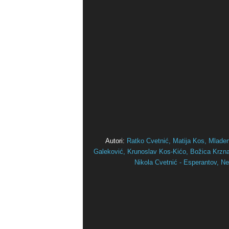
Autori:
Ratko Cvetnić,
Matija Kos,
Mlade
Galeković,
Krunoslav Kos-Kićo,
Božica Krznar
Nikola Cvetnić - Esperantov,
Ne