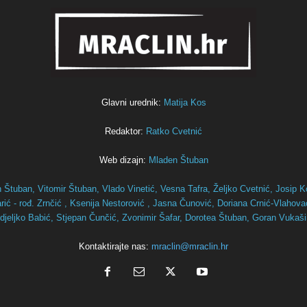
Glavni urednik:
Matija Kos
Redaktor:
Ratko Cvetnić
Web dizajn:
Mladen Štuban
n Štuban,
Vitomir Štuban,
Vlado Vinetić,
Vesna Tafra,
Željko Cvetnić,
Josip K
ić - rođ. Zrnčić ,
Ksenija Nestorović ,
Jasna Čunović,
Doriana Crnić-Vlahov
djeljko Babić,
Stjepan Čunčić,
Zvonimir Šafar,
Dorotea Štuban,
Goran Vukaš
Kontaktirajte nas:
mraclin@mraclin.hr