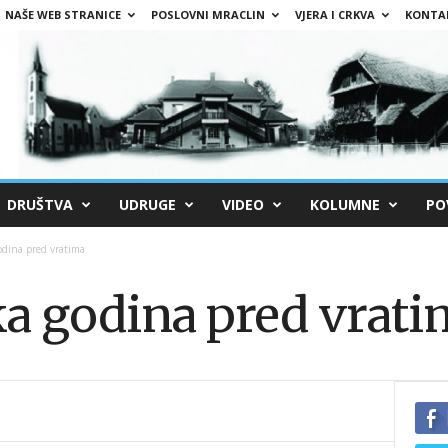
NAŠE WEB STRANICE
POSLOVNI MRACLIN
VJERA I CRKVA
KONTA
DRUŠTVA
UDRUGE
VIDEO
KOLUMNE
PO
odina pred vratima
a godina pred vrat