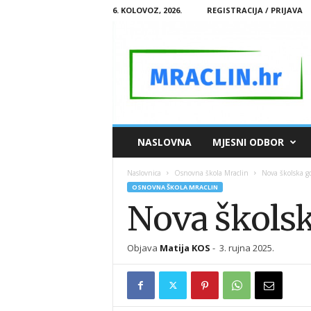
6. KOLOVOZ, 2026.
REGISTRACIJA / PRIJAVA
M
NASLOVNA
MJESNI ODBOR
R
A
Naslovnica
Osnovna škola Mraclin
Nova školska g
C
OSNOVNA ŠKOLA MRACLIN
L
Nova školsk
I
N
.
Objava
Matija KOS
-
3. rujna 2025.
H
R