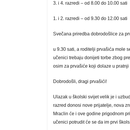
3. i 4. razredi – od 8.00 do 10.00 sati
1. i 2. razredi – od 9.30 do 12.00 sati
Svečana priredba dobrodošlice za prv
u 9.30 sati, a roditelji prvašića mole
učenici trebaju donijeti torbe zbog pr
osim za prvašiće koji dolaze u pratnji 
Dobrodošli, dragi prvašići!
Ulazak u školski svijet velik je i uzb
razred donosi nove prijatelje, nova zna
Mraclin će i ove godine prigodnom prir
učenici potrudit će se da im prvi škol