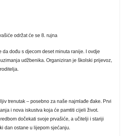
ašiće održat će se 8. rujna
 se da dođu s djecom deset minuta ranije. I ovdje
euzimanja udžbenika. Organiziran je školski prijevoz,
roditelja.
udljiv trenutak – posebno za naše najmlađe đake. Prvi
nja i nova iskustva koja će pamtiti cijeli život.
edbom dočekati svoje prvašiće, a učitelji i stariji
ski dan ostane u lijepom sjećanju.