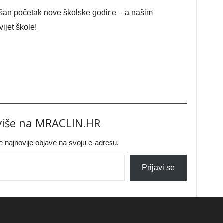
ešan početak nove školske godine – a našim
ijet škole!
 više na MRACLIN.HR
jte najnovije objave na svoju e-adresu.
Prijavi se