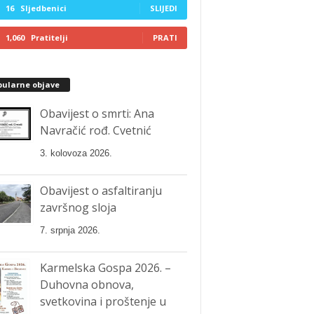
16
Sljedbenici
SLIJEDI
1,060
Pratitelji
PRATI
pularne objave
Obavijest o smrti: Ana
Navračić rođ. Cvetnić
3. kolovoza 2026.
Obavijest o asfaltiranju
završnog sloja
7. srpnja 2026.
Karmelska Gospa 2026. –
Duhovna obnova,
svetkovina i proštenje u