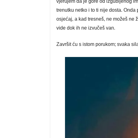
vjerujem da je gore od izgubljenog imu
trenutku netko i to ti nije dosta. Ond
osjećaj, a kad tresneš, ne možeš ne ža
vide dok ih ne izvučeš van.
Završit ću s istom porukom; svaka sila