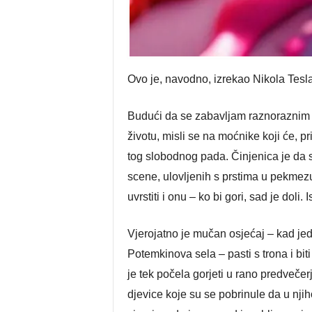
Ovo je, navodno, izrekao Nikola Tesla
Budući da se zabavljam raznoraznim p
životu, misli se na moćnike koji će, prij
tog slobodnog pada. Činjenica je da s
scene, ulovljenih s prstima u pekmezu
uvrstiti i onu – ko bi gori, sad je doli. I
Vjerojatno je mučan osjećaj – kad jed
Potemkinova sela – pasti s trona i bit
je tek počela gorjeti u rano predveče
djevice koje su se pobrinule da u njih