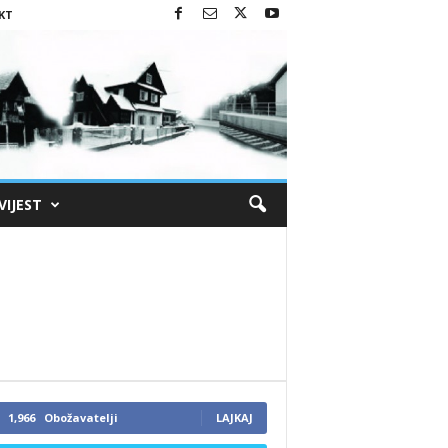
KT
VIJEST
1,966
Obožavatelji
LAJKAJ