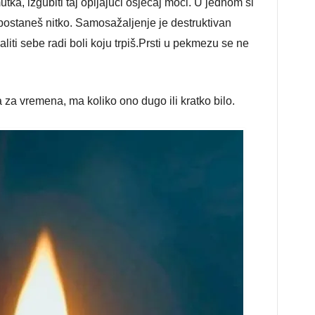
tka, izgubiti taj opijajući osjećaj moći. U jednom si
a postaneš nitko. Samosažaljenje je destruktivan
liti sebe radi boli koju trpiš.Prsti u pekmezu se ne
 za vremena, ma koliko ono dugo ili kratko bilo.