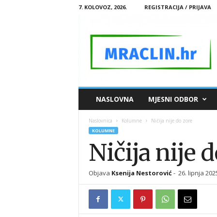
7. KOLOVOZ, 2026.
REGISTRACIJA / PRIJAVA
M
NASLOVNA
MJESNI ODBOR
R
A
Naslovnica
Kolumne
Ničija nije do zore
C
KOLUMNE
L
Ničija nije 
I
N
.
Objava
Ksenija Nestorović
-
26. lipnja 202
H
R