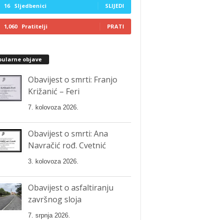
16
Sljedbenici
SLIJEDI
1,060
Pratitelji
PRATI
pularne objave
Obavijest o smrti: Franjo
Križanić – Feri
7. kolovoza 2026.
Obavijest o smrti: Ana
Navračić rođ. Cvetnić
3. kolovoza 2026.
Obavijest o asfaltiranju
završnog sloja
7. srpnja 2026.