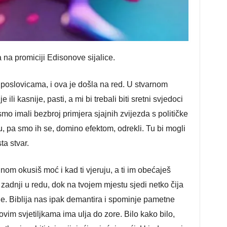
 na promiciji Edisonove sijalice.
oslovicama, i ova je došla na red. U stvarnom
e ili kasnije, pasti, a mi bi trebali biti sretni svjedoci
mo imali bezbroj primjera sjajnih zvijezda s političke
, pa smo ih se, domino efektom, odrekli. Tu bi mogli
sta stvar.
nom okusiš moć i kad ti vjeruju, a ti im obećaješ
i zadnji u redu, dok na tvojem mjestu sjedi netko čija
rje. Biblija nas ipak demantira i spominje pametne
ovim svjetiljkama ima ulja do zore. Bilo kako bilo,