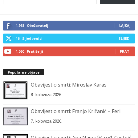
your
email…
1,968
Obožavatelji
LAJKAJ
16
Sljedbenici
SLIJEDI
1,060
Pratitelji
PRATI
Popularne objave
Obavijest o smrti: Miroslav Karas
8. kolovoza 2026.
Obavijest o smrti: Franjo Križanić – Feri
7. kolovoza 2026.
Obavijest o smrti: Ana Navračić rođ. Cvetnić