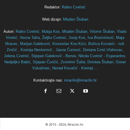
Redaktor:
Ratko Cvetnić
Web dizajn:
Mladen Štuban
Autori:
Ratko Cvetnić,
Matija Kos,
Mladen Štuban,
Vitomir Štuban,
Vlado
Vinetić,
Vesna Tafra,
Željko Cvetnić,
Josip Kos,
Iva Brozinčević,
Maja
Mravec,
Marijan Galeković,
Krunoslav Kos-Kićo,
Božica Krznarić - rođ.
Zrnčić ,
Ksenija Nestorović ,
Jasna Čunović,
Doriana Crnić-Vlahovac,
Jelena Cvetnić,
Stjepan Galeković - Benov,
Nikola Cvetnić - Esperantov,
Nedjeljko Babić,
Stjepan Čunčić,
Zvonimir Šafar,
Dorotea Štuban,
Goran
Vukašinec,
Nenad Kovačić - Krempi ...
Kontaktirajte nas:
mraclin@mraclin.hr
© 2015
- 2026, Mraclin.hr.