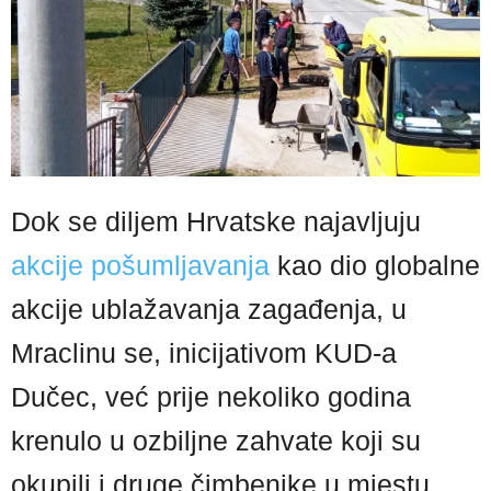
Dok se diljem Hrvatske najavljuju
akcije pošumljavanja
kao dio globalne
akcije ublažavanja zagađenja, u
Mraclinu se, inicijativom KUD-a
Dučec, već prije nekoliko godina
krenulo u ozbiljne zahvate koji su
okupili i druge čimbenike u mjestu.