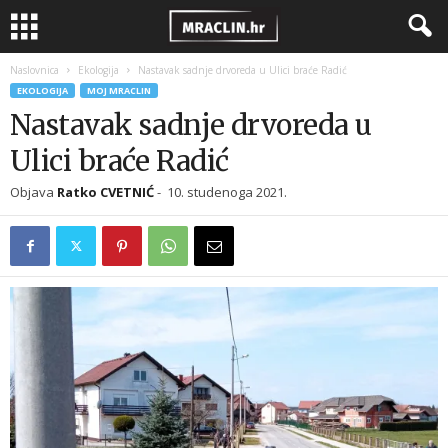
Naslovnica
Ekologija
Nastavak sadnje drvoreda u Ulici braće Radić
EKOLOGIJA
MOJ MRACLIN
Nastavak sadnje drvoreda u
Ulici braće Radić
Objava
Ratko CVETNIĆ
-
10. studenoga 2021.