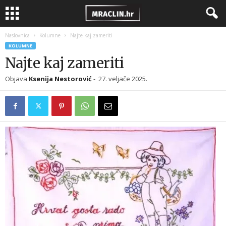
Naslovnica
Kolumne
Najte kaj zameriti
KOLUMNE
Najte kaj zameriti
Objava
Ksenija Nestorović
-
27. veljače 2025.