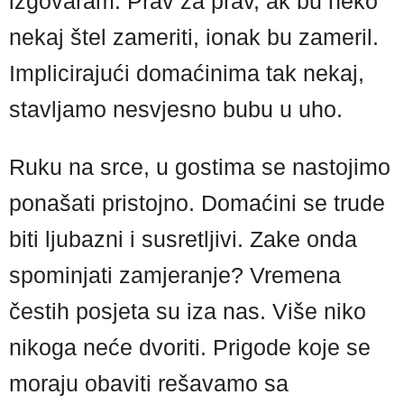
izgovaram. Prav za prav, ak bu neko
nekaj štel zameriti, ionak bu zameril.
Implicirajući domaćinima tak nekaj,
stavljamo nesvjesno bubu u uho.
Ruku na srce, u gostima se nastojimo
ponašati pristojno. Domaćini se trude
biti ljubazni i susretljivi. Zake onda
spominjati zamjeranje? Vremena
čestih posjeta su iza nas. Više niko
nikoga neće dvoriti. Prigode koje se
moraju obaviti rešavamo sa