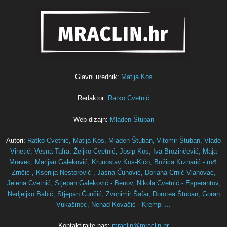
Glavni urednik:
Matija Kos
Redaktor:
Ratko Cvetnić
Web dizajn:
Mladen Štuban
Autori:
Ratko Cvetnić,
Matija Kos,
Mladen Štuban,
Vitomir Štuban,
Vlado
Vinetić,
Vesna Tafra,
Željko Cvetnić,
Josip Kos,
Iva Brozinčević,
Maja
Mravec,
Marijan Galeković,
Krunoslav Kos-Kićo,
Božica Krznarić - rođ.
Zrnčić ,
Ksenija Nestorović ,
Jasna Čunović,
Doriana Crnić-Vlahovac,
Jelena Cvetnić,
Stjepan Galeković - Benov,
Nikola Cvetnić - Esperantov,
Nedjeljko Babić,
Stjepan Čunčić,
Zvonimir Šafar,
Dorotea Štuban,
Goran
Vukašinec,
Nenad Kovačić - Krempi ...
Kontaktirajte nas:
mraclin@mraclin.hr