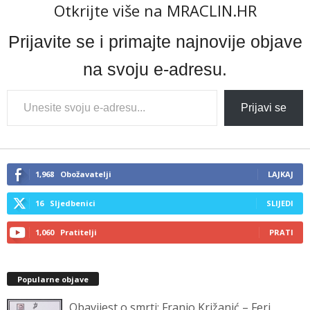
Otkrijte više na MRACLIN.HR
Prijavite se i primajte najnovije objave
na svoju e-adresu.
Type
Prijavi se
your
email…
1,968
Obožavatelji
LAJKAJ
16
Sljedbenici
SLIJEDI
1,060
Pratitelji
PRATI
Popularne objave
Obavijest o smrti: Franjo Križanić – Feri