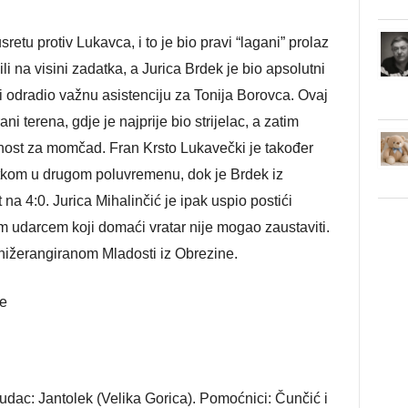
etu protiv Lukavca, i to je bio pravi “lagani” prolaz
li na visini zadatka, a Jurica Brdek je bio apsolutni
i odradio važnu asistenciju za Tonija Borovca. Ovaj
i terena, gdje je najprije bio strijelac, a zatim
nost za momčad. Fran Krsto Lukavečki je također
tkom u drugom poluvremenu, dok je Brdek iz
na 4:0. Jurica Mihalinčić je ipak uspio postići
im udarcem koji domaći vratar nije mogao zaustaviti.
 nižerangiranom Mladosti iz Obrezine.
e
udac: Jantolek (Velika Gorica). Pomoćnici: Čunčić i