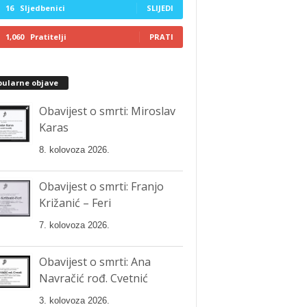
16
Sljedbenici
SLIJEDI
1,060
Pratitelji
PRATI
pularne objave
Obavijest o smrti: Miroslav
Karas
8. kolovoza 2026.
Obavijest o smrti: Franjo
Križanić – Feri
7. kolovoza 2026.
Obavijest o smrti: Ana
Navračić rođ. Cvetnić
3. kolovoza 2026.