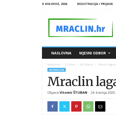
9. KOLOVOZ, 2026.
REGISTRACIJA / PRIJAVA
M
NASLOVNA
MJESNI ODBOR
R
A
Naslovnica
Društva
NK Mraclin
Mraclin lagani
C
NK MRACLIN
L
Mraclin lag
I
N
.
Objava
Vitomir ŠTUBAN
-
24. travnja 2025.
H
R