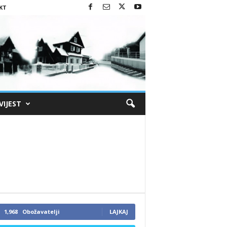
KT
VIJEST
1,968
Obožavatelji
LAJKAJ