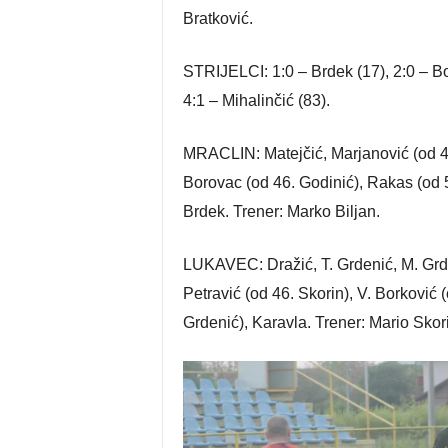
Bratković.
STRIJELCI: 1:0 – Brdek (17), 2:0 – Bo
4:1 – Mihalinčić (83).
MRACLIN: Matejčić, Marjanović (od 46.
Borovac (od 46. Godinić), Rakas (od 56
Brdek. Trener: Marko Biljan.
LUKAVEC: Dražić, T. Grdenić, M. Grden
Petravić (od 46. Skorin), V. Borković 
Grdenić), Karavla. Trener: Mario Skor