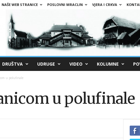
NAŠE WEB STRANICE
POSLOVNI MRACLIN
VJERA I CRKVA
KONTA
DRUŠTVA
UDRUGE
VIDEO
KOLUMNE
PO
com u polufinale
anicom u polufinale