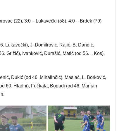
rovac (22), 3:0 – Lukavečki (58), 4:0 – Brdek (79),
 Lukavečki), J. Domitrović, Rajić, B. Dandić,
. Grižić), Ivanković, Đurašić, Matić (od 56. I. Kos),
ić, Đukić (od 46. Mihalinčić), Maslač, L. Borković,
(od 60. Hladni), Fučkala, Bogadi (od 46. Marijan
in.