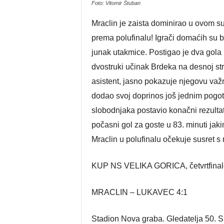
Foto: Vitomir Štuban
Mraclin je zaista dominirao u ovom susr
prema polufinalu! Igrači domaćih su bi
junak utakmice. Postigao je dva gola 
dvostruki učinak Brdeka na desnoj stran
asistent, jasno pokazuje njegovu važ
dodao svoj doprinos još jednim pogo
slobodnjaka postavio konačni rezultat 
počasni gol za goste u 83. minuti jak
Mraclin u polufinalu očekuje susret s
KUP NS VELIKA GORICA, četvrtfinal
MRACLIN – LUKAVEC 4:1
Stadion Nova graba. Gledatelja 50. S