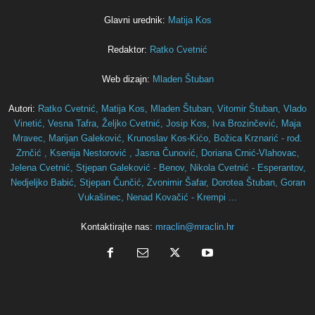
Glavni urednik:
Matija Kos
Redaktor:
Ratko Cvetnić
Web dizajn:
Mladen Štuban
Autori:
Ratko Cvetnić,
Matija Kos,
Mladen Štuban,
Vitomir Štuban,
Vlado
Vinetić,
Vesna Tafra,
Željko Cvetnić,
Josip Kos,
Iva Brozinčević,
Maja
Mravec,
Marijan Galeković,
Krunoslav Kos-Kićo,
Božica Krznarić - rođ.
Zrnčić ,
Ksenija Nestorović ,
Jasna Čunović,
Doriana Crnić-Vlahovac,
Jelena Cvetnić,
Stjepan Galeković - Benov,
Nikola Cvetnić - Esperantov,
Nedjeljko Babić,
Stjepan Čunčić,
Zvonimir Šafar,
Dorotea Štuban,
Goran
Vukašinec,
Nenad Kovačić - Krempi ...
Kontaktirajte nas:
mraclin@mraclin.hr