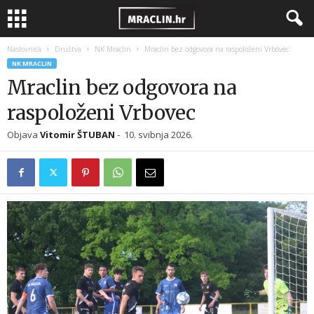
Naslovnica
Društva
NK Mraclin
Mraclin bez odgovora na raspoloženi Vrbovec
NK MRACLIN
Mraclin bez odgovora na
raspoloženi Vrbovec
Objava
Vitomir ŠTUBAN
-
10. svibnja 2026.