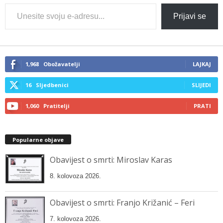
Type
Prijavi se
your
email…
1,968
Obožavatelji
LAJKAJ
16
Sljedbenici
SLIJEDI
1,060
Pratitelji
PRATI
Popularne objave
Obavijest o smrti: Miroslav Karas
8. kolovoza 2026.
Obavijest o smrti: Franjo Križanić – Feri
7. kolovoza 2026.