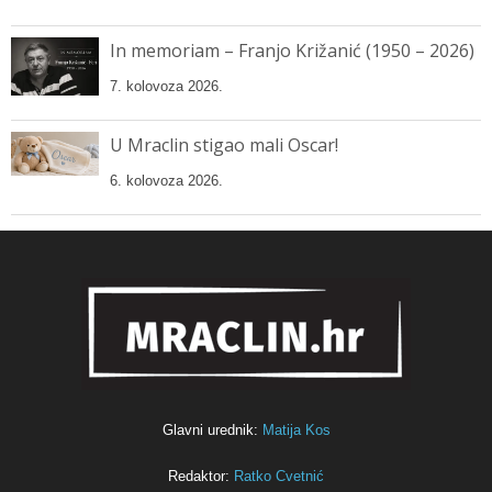
In memoriam – Franjo Križanić (1950 – 2026)
7. kolovoza 2026.
U Mraclin stigao mali Oscar!
6. kolovoza 2026.
Glavni urednik:
Matija Kos
Redaktor:
Ratko Cvetnić