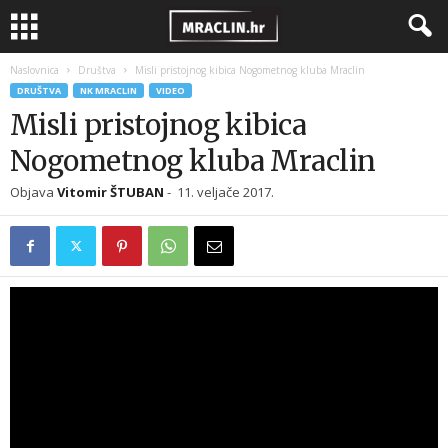
Naslovnica
Društva
Misli pristojnog kibica Nogometnog kluba Mraclin
DRUŠTVA
NK MRACLIN
VIDEO
Misli pristojnog kibica
Nogometnog kluba Mraclin
Objava
Vitomir ŠTUBAN
-
11. veljače 2017.