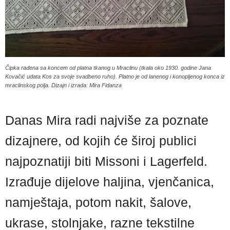
Čipka rađena sa koncem od platna tkanog u Mraclinu (tkala oko 1930. godine Jana
Kovačić udata Kos za svoje svadbeno ruho). Platno je od lanenog i konopljenog konca iz
mraclinskog polja. Dizajn i izrada: Mira Fidanza
Danas Mira radi najviše za poznate
dizajnere, od kojih će široj publici
najpoznatiji biti Missoni i Lagerfeld.
Izrađuje dijelove haljina, vjenčanica,
namještaja, potom nakit, šalove,
ukrase, stolnjake, razne tekstilne