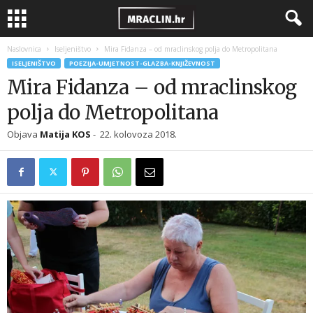
Naslovnica
Iseljeništvo
Mira Fidanza – od mraclinskog polja do Metropolitana
ISELJENIŠTVO
POEZIJA-UMJETNOST-GLAZBA-KNJIŽEVNOST
Mira Fidanza – od mraclinskog
polja do Metropolitana
Objava
Matija KOS
-
22. kolovoza 2018.