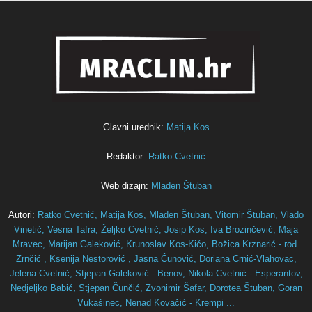
Glavni urednik:
Matija Kos
Redaktor:
Ratko Cvetnić
Web dizajn:
Mladen Štuban
Autori:
Ratko Cvetnić,
Matija Kos,
Mladen Štuban,
Vitomir Štuban,
Vlado
Vinetić,
Vesna Tafra,
Željko Cvetnić,
Josip Kos,
Iva Brozinčević,
Maja
Mravec,
Marijan Galeković,
Krunoslav Kos-Kićo,
Božica Krznarić - rođ.
Zrnčić ,
Ksenija Nestorović ,
Jasna Čunović,
Doriana Crnić-Vlahovac,
Jelena Cvetnić,
Stjepan Galeković - Benov,
Nikola Cvetnić - Esperantov,
Nedjeljko Babić,
Stjepan Čunčić,
Zvonimir Šafar,
Dorotea Štuban,
Goran
Vukašinec,
Nenad Kovačić - Krempi ...