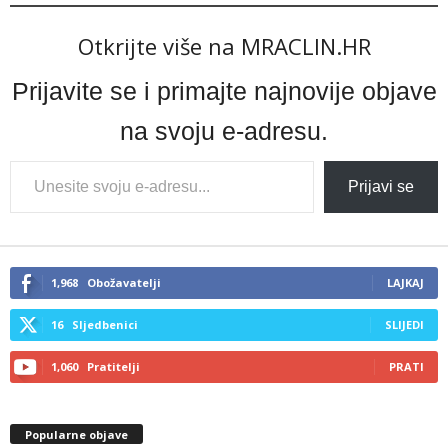
Otkrijte više na MRACLIN.HR
Prijavite se i primajte najnovije objave
na svoju e-adresu.
Type
Prijavi se
your
email…
1,968
Obožavatelji
LAJKAJ
16
Sljedbenici
SLIJEDI
1,060
Pratitelji
PRATI
Popularne objave