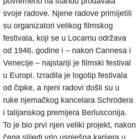
povremeno na štandu prodavala
svoje radove. Njene radove primijetili
su organizatori velikog filmskog
festivala, koji se u Locarnu održava
od 1946. godine i – nakon Cannesa i
Venecije – najstariji je filmski festival
u Europi. Izradila je logotip festivala
od čipke, a njeni radovi došli su u
ruke njemačkog kancelara Schrödera
i talijanskog premijera Berlusconija.
To je bio prvi njen veliki projekt, nakon
čega slijedi vrlo uspješna karijera u