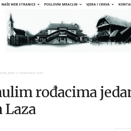
NAŠE WEB STRANICE
POSLOVNI MRACLIN
VJERA I CRKVA
KONTA
cima jedan iz mraclinskih Laza
ulim rođacima jedan
h Laza