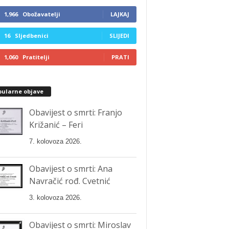
1,966
Obožavatelji
LAJKAJ
16
Sljedbenici
SLIJEDI
1,060
Pratitelji
PRATI
pularne objave
Obavijest o smrti: Franjo
Križanić – Feri
7. kolovoza 2026.
Obavijest o smrti: Ana
Navračić rođ. Cvetnić
3. kolovoza 2026.
Obavijest o smrti: Miroslav