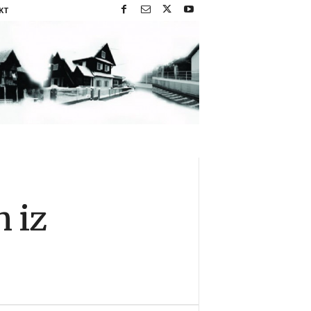
KT
 iz