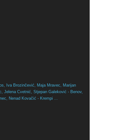
os,
Iva Brozinčević,
Maja Mravec,
Marijan
ac,
Jelena Cvetnić,
Stjepan Galeković - Benov,
inec,
Nenad Kovačić - Krempi ...