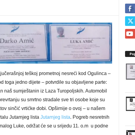
Po
ekjučerašnjoj teškoj prometnoj nesreći kod Ogulinca –
 od toga jedno dijete – potvrdile su objavljene parte:
dan naš sumještanin iz Laza Turopoljskih. Automobil
u prevrtanju su smrtno stradale sve tri osobe koje su
atov sinčić vrtićke dobi. Opširnije o ovoj – u našem
talu Jutarnjeg lista
Jutarnjeg lista
. Pogreb nesretnih
i malog Luke, održat će se u srijedu 11. o.m u podne