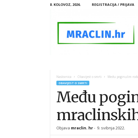
8. KOLOVOZ, 2026.
REGISTRACIJA / PRIJAVA
M
R
A
Naslovnica
Obavijest o smrti
Među poginulim rođa
C
OBAVIJEST O SMRTI
L
Među pogin
I
N
.
mraclinski
H
R
Objava
mraclin. hr
-
9. svibnja 2022.