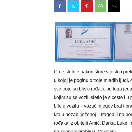
Crne slutnje nakon šture vijesti o pr
u kojoj je poginulo troje mladih ljudi,
svo troje su bliski rođaci, od toga je
kojim su se vozili sletio je s ceste i 
bile u vozilu – vozač, njegov brat i br
kraju nezabilježenoj – tragediji na por
rođaka iz obitelji Amić, Darka, Luke 
na župnom groblju u Vukovini.