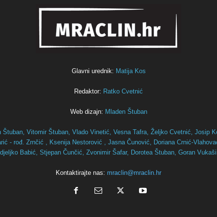
Glavni urednik:
Matija Kos
Redaktor:
Ratko Cvetnić
Web dizajn:
Mladen Štuban
n Štuban,
Vitomir Štuban,
Vlado Vinetić,
Vesna Tafra,
Željko Cvetnić,
Josip K
ić - rođ. Zrnčić ,
Ksenija Nestorović ,
Jasna Čunović,
Doriana Crnić-Vlahov
djeljko Babić,
Stjepan Čunčić,
Zvonimir Šafar,
Dorotea Štuban,
Goran Vukaš
Kontaktirajte nas:
mraclin@mraclin.hr