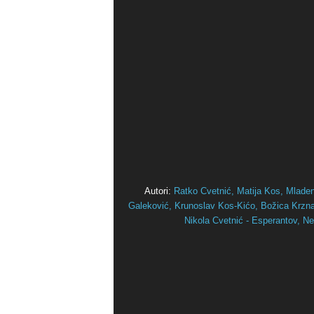
Autori:
Ratko Cvetnić,
Matija Kos,
Mlade
Galeković,
Krunoslav Kos-Kićo,
Božica Krznar
Nikola Cvetnić - Esperantov,
Ne