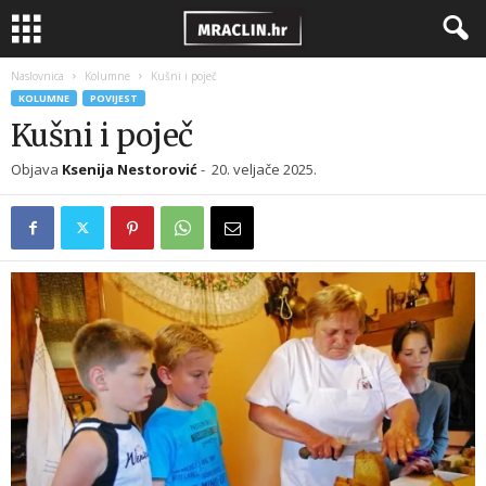
Naslovnica
Kolumne
Kušni i poječ
KOLUMNE
POVIJEST
Kušni i poječ
Objava
Ksenija Nestorović
-
20. veljače 2025.