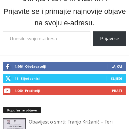
Prijavite se i primajte najnovije objave
na svoju e-adresu.
Type
Prijavi se
your
email…
1,966
Obožavatelji
LAJKAJ
16
Sljedbenici
SLIJEDI
1,060
Pratitelji
PRATI
Popularne objave
Obavijest o smrti: Franjo Križanić – Feri