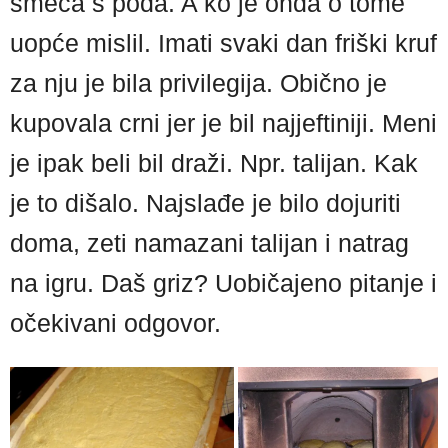
smeća s poda. A ko je onda o tome
uopće mislil. Imati svaki dan friški kruf
za nju je bila privilegija. Obično je
kupovala crni jer je bil najjeftiniji. Meni
je ipak beli bil draži. Npr. talijan. Kak
je to dišalo. Najslađe je bilo dojuriti
doma, zeti namazani talijan i natrag
na igru. Daš griz? Uobičajeno pitanje i
očekivani odgovor.