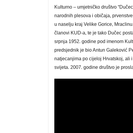
Kulturno – umjetničko društvo “Dučec”
narodnih plesova i običaja, prvenstveno
u naselju kraj Velike Gorice, Mraclinu
članovi KUD-a, te je tako Dučec posta
srpnja 1952. godine pod imenom Kultu
predsjednik je bio Antun Galeković 
natjecanjima po cijeloj Hrvatskoj, a
svijeta. 2007. godine društvo je prosla