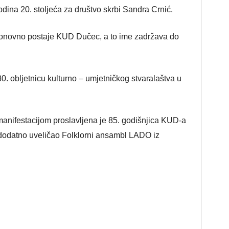
dina 20. stoljeća za društvo skrbi Sandra Crnić.
onovno postaje KUD Dučec, a to ime zadržava do
. obljetnicu kulturno – umjetničkog stvaralaštva u
 manifestacijom proslavljena je 85. godišnjica KUD-a
dodatno uveličao Folklorni ansambl LADO iz