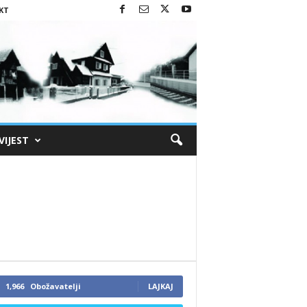
KT
VIJEST
1,966
Obožavatelji
LAJKAJ