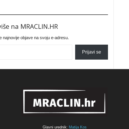
 više na MRACLIN.HR
jte najnovije objave na svoju e-adresu.
Prijavi se
Glavni urednik:
Matija Kos