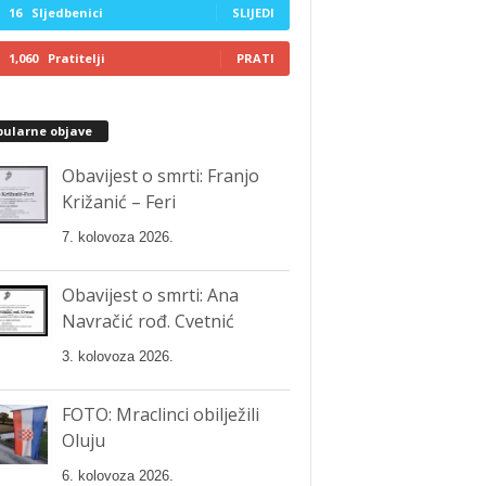
16
Sljedbenici
SLIJEDI
1,060
Pratitelji
PRATI
pularne objave
Obavijest o smrti: Franjo
Križanić – Feri
7. kolovoza 2026.
Obavijest o smrti: Ana
Navračić rođ. Cvetnić
3. kolovoza 2026.
FOTO: Mraclinci obilježili
Oluju
6. kolovoza 2026.