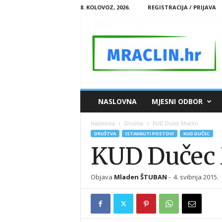
8. KOLOVOZ, 2026.
REGISTRACIJA / PRIJAVA
M
NASLOVNA
MJESNI ODBOR
R
A
Naslovnica
Društva
KUD Dučec Mraclin
C
DRUŠTVA
ISTAKNUTI POSTOVI
KUD DUČEC
L
KUD Dučec 
I
N
.
Objava
Mladen ŠTUBAN
-
4. svibnja 2015.
H
R