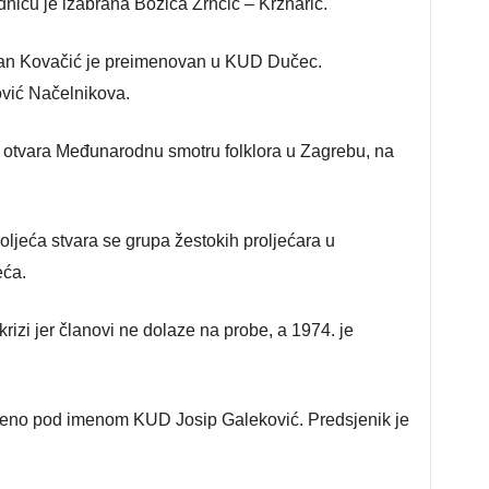
dnicu je izabrana Božica Zrnčić – Krznarić.
ran Kovačić je preimenovan u KUD Dučec.
vić Načelnikova.
 otvara Međunarodnu smotru folklora u Zagrebu, na
jeća stvara se grupa žestokih proljećara u
eća.
krizi jer članovi ne dolaze na probe, a 1974. je
jeno pod imenom KUD Josip Galeković. Predsjenik je