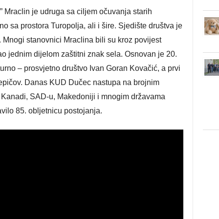
 Mraclin je udruga sa ciljem očuvanja starih
 sa prostora Turopolja, ali i šire. Sjedište društva je
. Mnogi stanovnici Mraclina bili su kroz povijest
o jednim dijelom zaštitni znak sela. Osnovan je 20.
rno – prosvjetno društvo Ivan Goran Kovačić, a prvi
Pepičov. Danas KUD Dučec nastupa na brojnim
li i Kanadi, SAD-u, Makedoniji i mnogim državama
vilo 85. obljetnicu postojanja.