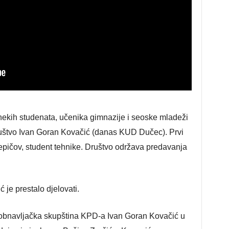
 nekih studenata, učenika gimnazije i seoske mladeži
ruštvo Ivan Goran Kovačić (danas KUD Dučec). Prvi
epičov, student tehnike. Društvo održava predavanja
je prestalo djelovati.
e obnavljačka skupština KPD-a Ivan Goran Kovačić u