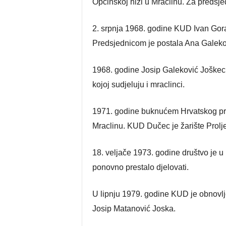
Općinskoj hiži u Mraclinu. Za predsje
2. srpnja 1968. godine KUD Ivan Go
Predsjednicom je postala Ana Galeko
1968. godine Josip Galeković Joškec
kojoj sudjeluju i mraclinci.
1971. godine buknućem Hrvatskog prol
Mraclinu. KUD Dučec je žarište Prolj
18. veljače 1973. godine društvo je u 
ponovno prestalo djelovati.
U lipnju 1979. godine KUD je obnovl
Josip Matanović Joska.