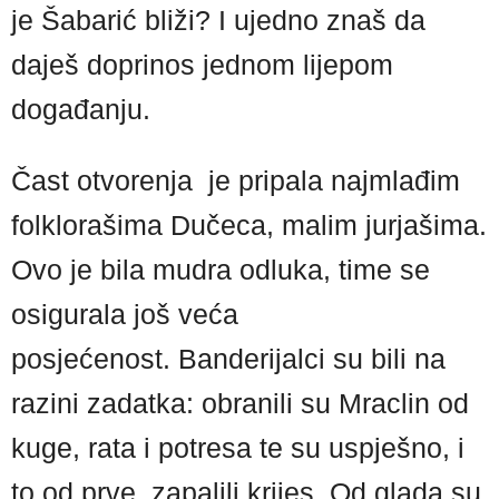
je Šabarić bliži? I ujedno znaš da
daješ doprinos jednom lijepom
događanju.
Čast otvorenja je pripala najmlađim
folklorašima Dučeca, malim jurjašima.
Ovo je bila mudra odluka, time se
osigurala još veća
posjećenost. Banderijalci su bili na
razini zadatka: obranili su Mraclin od
kuge, rata i potresa te su uspješno, i
to od prve, zapalili krijes. Od glada su