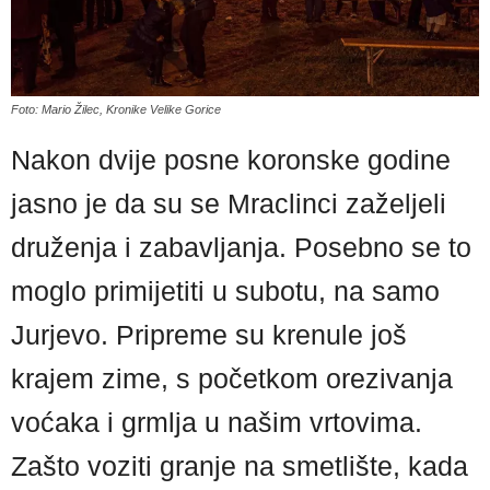
Foto: Mario Žilec, Kronike Velike Gorice
Nakon dvije posne koronske godine
jasno je da su se Mraclinci zaželjeli
druženja i zabavljanja. Posebno se to
moglo primijetiti u subotu, na samo
Jurjevo. Pripreme su krenule još
krajem zime, s početkom orezivanja
voćaka i grmlja u našim vrtovima.
Zašto voziti granje na smetlište, kada