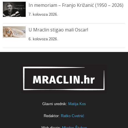
In memoriam – Franjo Križanić (1950 – 2026)
7. kolovoza 2026.
U Mraclin stigao mali Oscar!
6. kolovoza 2026.
Glavni urednik:
Matija Kos
Redaktor:
Ratko Cvetnić
Web dizajn:
Mladen Štuban