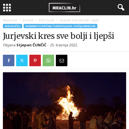
Naslovnica
Društva
KUD Dučec
Jurjevski kres sve bolji i ljepši
KUD DUČEC
PLEMENITA OPČINA TUROPOLJSKA- SUČIJA MRACLIN
Jurjevski kres sve bolji i ljepši
Objava
Stjepan ČUNČIĆ
-
25. travnja 2022.