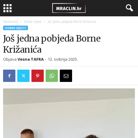
Naslovnica
Dobre vijesti
Još jedna pobjeda Borne Križanića
DOBRE VIJESTI
Još jedna pobjeda Borne
Križanića
Objava
Vesna TAFRA
-
12. svibnja 2025.