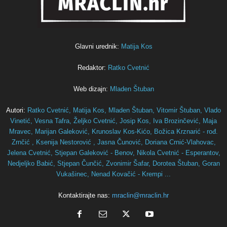
Glavni urednik:
Matija Kos
Redaktor:
Ratko Cvetnić
Web dizajn:
Mladen Štuban
Autori:
Ratko Cvetnić,
Matija Kos,
Mladen Štuban,
Vitomir Štuban,
Vlado
Vinetić,
Vesna Tafra,
Željko Cvetnić,
Josip Kos,
Iva Brozinčević,
Maja
Mravec,
Marijan Galeković,
Krunoslav Kos-Kićo,
Božica Krznarić - rođ.
Zrnčić ,
Ksenija Nestorović ,
Jasna Čunović,
Doriana Crnić-Vlahovac,
Jelena Cvetnić,
Stjepan Galeković - Benov,
Nikola Cvetnić - Esperantov,
Nedjeljko Babić,
Stjepan Čunčić,
Zvonimir Šafar,
Dorotea Štuban,
Goran
Vukašinec,
Nenad Kovačić - Krempi ...
Kontaktirajte nas:
mraclin@mraclin.hr