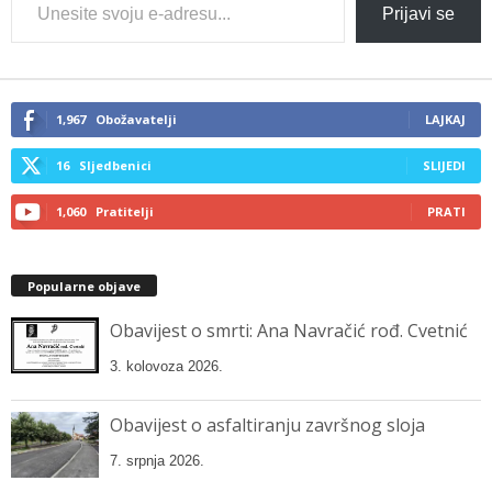
Type
Prijavi se
your
email…
1,967
Obožavatelji
LAJKAJ
16
Sljedbenici
SLIJEDI
1,060
Pratitelji
PRATI
Popularne objave
Obavijest o smrti: Ana Navračić rođ. Cvetnić
3. kolovoza 2026.
Obavijest o asfaltiranju završnog sloja
7. srpnja 2026.