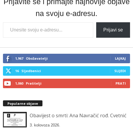
Prijavite se i primajte najnovije objave
na svoju e-adresu.
Type
Prijavi se
your
email…
1,967
Obožavatelji
LAJKAJ
16
Sljedbenici
SLIJEDI
1,060
Pratitelji
PRATI
Popularne objave
Obavijest o smrti: Ana Navračić rođ. Cvetnić
3. kolovoza 2026.