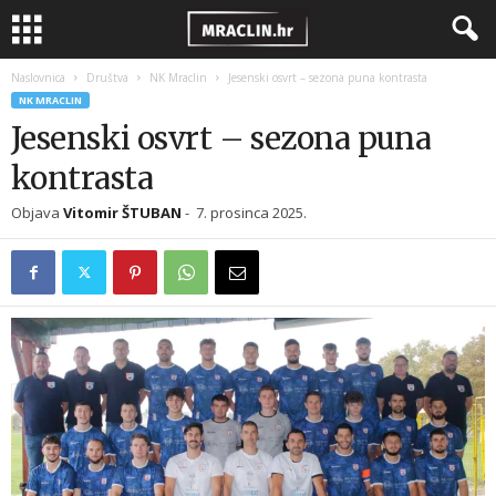
Naslovnica
Društva
NK Mraclin
Jesenski osvrt – sezona puna kontrasta
NK MRACLIN
Jesenski osvrt – sezona puna
kontrasta
Objava
Vitomir ŠTUBAN
-
7. prosinca 2025.