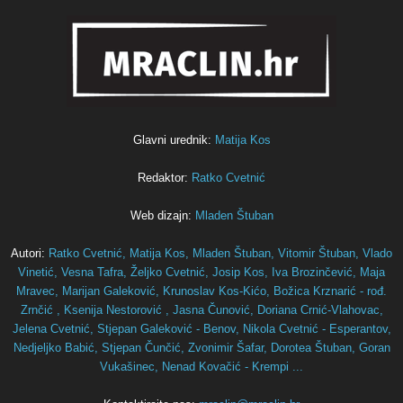
Glavni urednik:
Matija Kos
Redaktor:
Ratko Cvetnić
Web dizajn:
Mladen Štuban
Autori:
Ratko Cvetnić,
Matija Kos,
Mladen Štuban,
Vitomir Štuban,
Vlado
Vinetić,
Vesna Tafra,
Željko Cvetnić,
Josip Kos,
Iva Brozinčević,
Maja
Mravec,
Marijan Galeković,
Krunoslav Kos-Kićo,
Božica Krznarić - rođ.
Zrnčić ,
Ksenija Nestorović ,
Jasna Čunović,
Doriana Crnić-Vlahovac,
Jelena Cvetnić,
Stjepan Galeković - Benov,
Nikola Cvetnić - Esperantov,
Nedjeljko Babić,
Stjepan Čunčić,
Zvonimir Šafar,
Dorotea Štuban,
Goran
Vukašinec,
Nenad Kovačić - Krempi ...