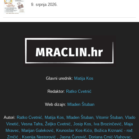
9. srpnja 2026.
Glavni urednik:
Matija Kos
Redaktor:
Ratko Cvetnić
Web dizajn:
Mladen Štuban
Autori:
Ratko Cvetnić,
Matija Kos,
Mladen Štuban,
Vitomir Štuban,
Vlado
Vinetić,
Vesna Tafra,
Željko Cvetnić,
Josip Kos,
Iva Brozinčević,
Maja
Mravec,
Marijan Galeković,
Krunoslav Kos-Kićo,
Božica Krznarić - rođ.
Zrnčić ,
Ksenija Nestorović ,
Jasna Čunović,
Doriana Crnić-Vlahovac,