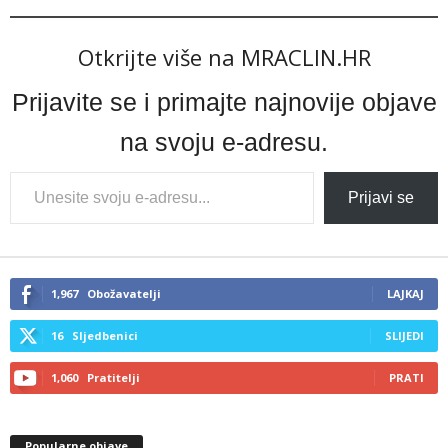
Otkrijte više na MRACLIN.HR
Prijavite se i primajte najnovije objave
na svoju e-adresu.
Type
Prijavi se
your
email…
1,967
Obožavatelji
LAJKAJ
16
Sljedbenici
SLIJEDI
1,060
Pratitelji
PRATI
Popularne objave