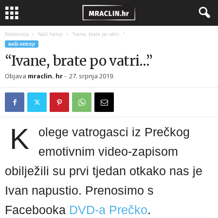
Naslovnica
Naši heroji
“Ivane, brate po vatri…”
NAŠI HEROJI
“Ivane, brate po vatri…”
Objava
mraclin. hr
-
27. srpnja 2019.
K
olege vatrogasci iz Prečkog
emotivnim video-zapisom
obilježili su prvi tjedan otkako nas je
Ivan napustio. Prenosimo s
Facebooka
DVD-a Prečko
.