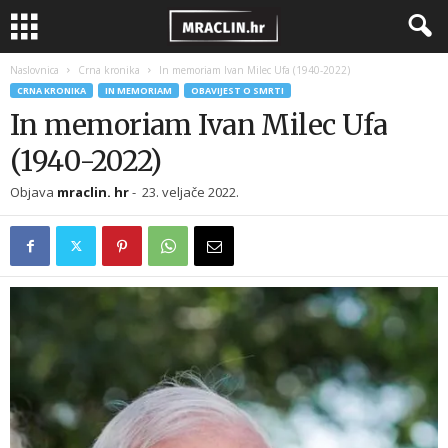
Naslovnica
Crna kronika
In memoriam Ivan Milec Ufa (1940-2022)
CRNA KRONIKA
IN MEMORIAM
OBAVIJEST O SMRTI
In memoriam Ivan Milec Ufa
(1940-2022)
Objava
mraclin. hr
-
23. veljače 2022.