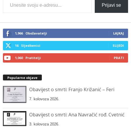
Type
Prijavi se
your
email…
1,966
Obožavatelji
LAJKAJ
16
Sljedbenici
SLIJEDI
1,060
Pratitelji
PRATI
Popularne objave
Obavijest o smrti: Franjo Križanić – Feri
7. kolovoza 2026.
Obavijest o smrti: Ana Navračić rođ. Cvetnić
3. kolovoza 2026.