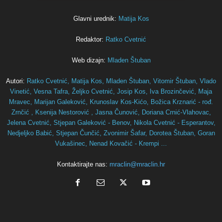
Glavni urednik:
Matija Kos
Redaktor:
Ratko Cvetnić
Web dizajn:
Mladen Štuban
Autori:
Ratko Cvetnić,
Matija Kos,
Mladen Štuban,
Vitomir Štuban,
Vlado
Vinetić,
Vesna Tafra,
Željko Cvetnić,
Josip Kos,
Iva Brozinčević,
Maja
Mravec,
Marijan Galeković,
Krunoslav Kos-Kićo,
Božica Krznarić - rođ.
Zrnčić ,
Ksenija Nestorović ,
Jasna Čunović,
Doriana Crnić-Vlahovac,
Jelena Cvetnić,
Stjepan Galeković - Benov,
Nikola Cvetnić - Esperantov,
Nedjeljko Babić,
Stjepan Čunčić,
Zvonimir Šafar,
Dorotea Štuban,
Goran
Vukašinec,
Nenad Kovačić - Krempi ...
Kontaktirajte nas:
mraclin@mraclin.hr