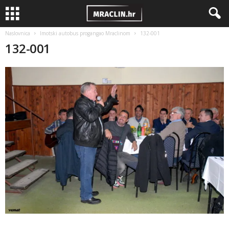
Naslovnica
Imotski autobus progangao Mraclinom
132-001
132-001