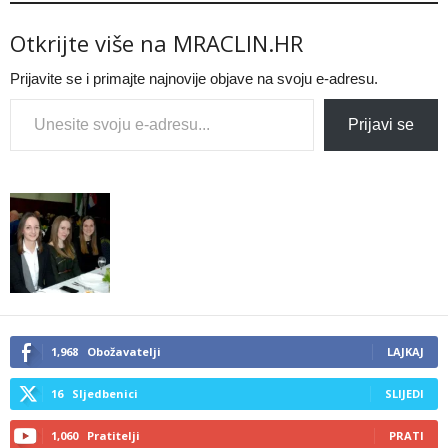
Otkrijte više na MRACLIN.HR
Prijavite se i primajte najnovije objave na svoju e-adresu.
Type your email…
Prijavi se
1,968
Obožavatelji
LAJKAJ
16
Sljedbenici
SLIJEDI
1,060
Pratitelji
PRATI