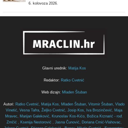
6. kolovoza 2026.
Glavni urednik:
Matija Kos
Redaktor:
Ratko Cvetnić
Web dizajn:
Mladen Štuban
Autori:
Ratko Cvetnić,
Matija Kos,
Mladen Štuban,
Vitomir Štuban,
Vlado
Vinetić,
Vesna Tafra,
Željko Cvetnić,
Josip Kos,
Iva Brozinčević,
Maja
Mravec,
Marijan Galeković,
Krunoslav Kos-Kićo,
Božica Krznarić - rođ.
Zrnčić ,
Ksenija Nestorović ,
Jasna Čunović,
Doriana Crnić-Vlahovac,