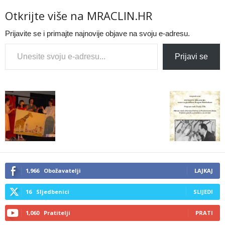
Otkrijte više na MRACLIN.HR
Prijavite se i primajte najnovije objave na svoju e-adresu.
Type your email…
Prijavi se
1,966
Obožavatelji
LAJKAJ
16
Sljedbenici
SLIJEDI
1,060
Pratitelji
PRATI