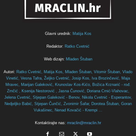
Glavni urednik:
Matija Kos
Redaktor:
Ratko Cvetnić
Web dizajn:
Mladen Štuban
Autori:
Ratko Cvetnić,
Matija Kos,
Mladen Štuban,
Vitomir Štuban,
Vlado
Vinetić,
Vesna Tafra,
Željko Cvetnić,
Josip Kos,
Iva Brozinčević,
Maja
Mravec,
Marijan Galeković,
Krunoslav Kos-Kićo,
Božica Krznarić - rođ.
Zrnčić ,
Ksenija Nestorović ,
Jasna Čunović,
Doriana Crnić-Vlahovac,
Jelena Cvetnić,
Stjepan Galeković - Benov,
Nikola Cvetnić - Esperantov,
Nedjeljko Babić,
Stjepan Čunčić,
Zvonimir Šafar,
Dorotea Štuban,
Goran
Vukašinec,
Nenad Kovačić - Krempi ...
Kontaktirajte nas:
mraclin@mraclin.hr