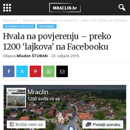
Naslovnica
Istaknuti postovi
Hvala na povjerenju – preko 1200 ‘lajkova’ na Facebooku
ISTAKNUTI POSTOVI
IZDVOJENO
Hvala na povjerenju – preko
1200 ‘lajkova’ na Facebooku
Objava
Mladen ŠTUBAN
-
23. veljače 2019.