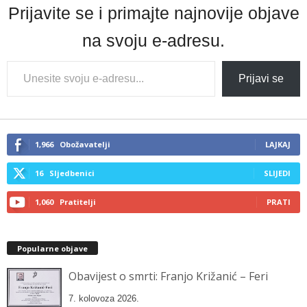
Prijavite se i primajte najnovije objave
na svoju e-adresu.
Type
Prijavi se
your
email…
1,966
Obožavatelji
LAJKAJ
16
Sljedbenici
SLIJEDI
1,060
Pratitelji
PRATI
Popularne objave
Obavijest o smrti: Franjo Križanić – Feri
7. kolovoza 2026.