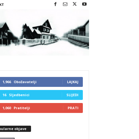
KT
1,966
Obožavatelji
LAJKAJ
16
Sljedbenici
SLIJEDI
1,060
Pratitelji
PRATI
pularne objave