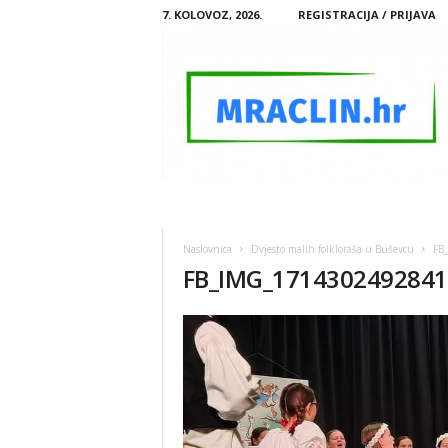
7. KOLOVOZ, 2026.
REGISTRACIJA / PRIJAVA
M
R
A
Naslovnica
Dvjesto malih folkloraša u Buševcu
FB
C
FB_IMG_1714302492841
L
I
N
.
H
R