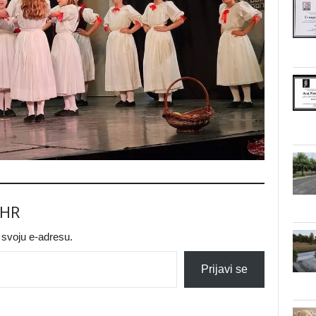
.HR
a svoju e-adresu.
Prijavi se