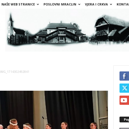
NAŠE WEB STRANICE
POSLOVNI MRACLIN
VJERA I CRKVA
KONTA
_IMG_1714302492841
Po