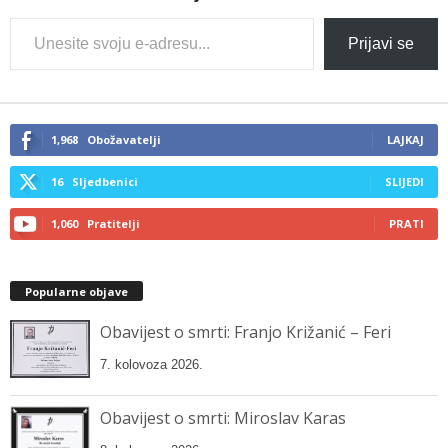
Type
Prijavi se
your
email…
1,968
Obožavatelji
LAJKAJ
16
Sljedbenici
SLIJEDI
1,060
Pratitelji
PRATI
Popularne objave
Obavijest o smrti: Franjo Križanić – Feri
7. kolovoza 2026.
Obavijest o smrti: Miroslav Karas