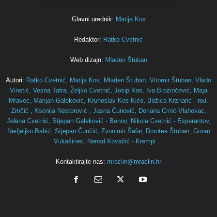
Glavni urednik:
Matija Kos
Redaktor:
Ratko Cvetnić
Web dizajn:
Mladen Štuban
Autori:
Ratko Cvetnić,
Matija Kos,
Mladen Štuban,
Vitomir Štuban,
Vlado
Vinetić,
Vesna Tafra,
Željko Cvetnić,
Josip Kos,
Iva Brozinčević,
Maja
Mravec,
Marijan Galeković,
Krunoslav Kos-Kićo,
Božica Krznarić - rođ.
Zrnčić ,
Ksenija Nestorović ,
Jasna Čunović,
Doriana Crnić-Vlahovac,
Jelena Cvetnić,
Stjepan Galeković - Benov,
Nikola Cvetnić - Esperantov,
Nedjeljko Babić,
Stjepan Čunčić,
Zvonimir Šafar,
Dorotea Štuban,
Goran
Vukašinec,
Nenad Kovačić - Krempi ...
Kontaktirajte nas:
mraclin@mraclin.hr