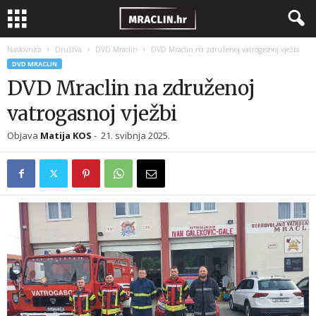
Naslovnica
Društva
DVD Mraclin
DVD Mraclin na združenoj vatrogasnoj vježbi
DVD MRACLIN
DVD Mraclin na združenoj
vatrogasnoj vježbi
Objava
Matija KOS
-
21. svibnja 2025.