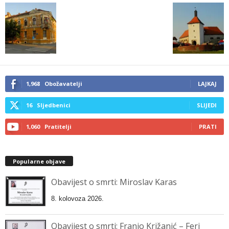
1,968
Obožavatelji
LAJKAJ
16
Sljedbenici
SLIJEDI
1,060
Pratitelji
PRATI
Popularne objave
Obavijest o smrti: Miroslav Karas
8. kolovoza 2026.
Obavijest o smrti: Franjo Križanić – Feri