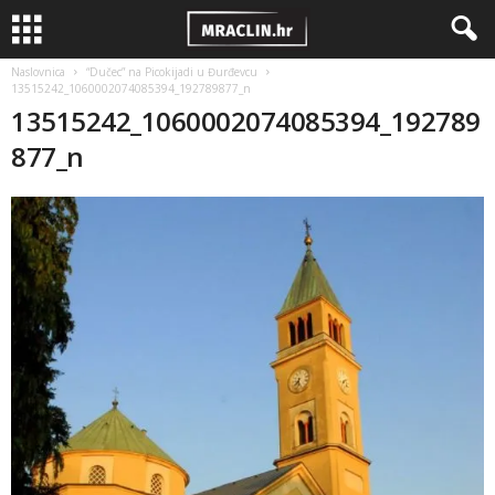
Naslovnica
“Dučec” na Picokijadi u Đurđevcu
13515242_1060002074085394_192789877_n
13515242_1060002074085394_192789
877_n