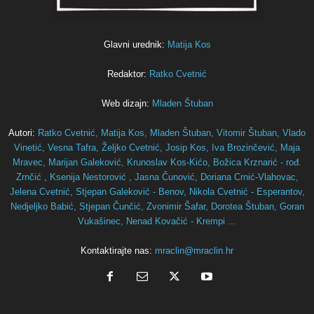
Glavni urednik:
Matija Kos
Redaktor:
Ratko Cvetnić
Web dizajn:
Mladen Štuban
Autori:
Ratko Cvetnić,
Matija Kos,
Mladen Štuban,
Vitomir Štuban,
Vlado
Vinetić,
Vesna Tafra,
Željko Cvetnić,
Josip Kos,
Iva Brozinčević,
Maja
Mravec,
Marijan Galeković,
Krunoslav Kos-Kićo,
Božica Krznarić - rođ.
Zrnčić ,
Ksenija Nestorović ,
Jasna Čunović,
Doriana Crnić-Vlahovac,
Jelena Cvetnić,
Stjepan Galeković - Benov,
Nikola Cvetnić - Esperantov,
Nedjeljko Babić,
Stjepan Čunčić,
Zvonimir Šafar,
Dorotea Štuban,
Goran
Vukašinec,
Nenad Kovačić - Krempi ...
Kontaktirajte nas:
mraclin@mraclin.hr