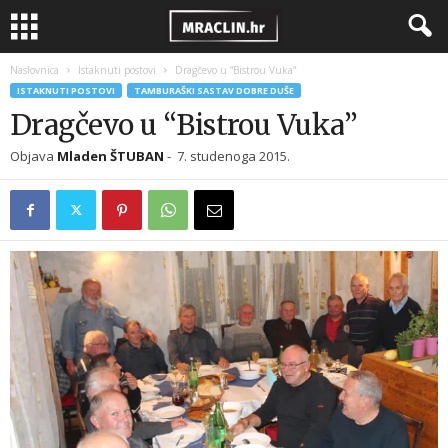
Naslovnica
Istaknuti postovi
Dragčevo u “Bistrou Vuka”
ISTAKNUTI POSTOVI
TAMBURAŠKI SASTAV DOBRE DUŠE
Dragčevo u “Bistrou Vuka”
Objava
Mladen ŠTUBAN
-
7. studenoga 2015.