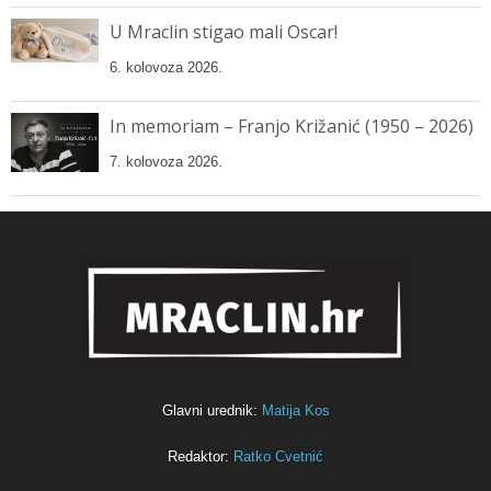
U Mraclin stigao mali Oscar!
6. kolovoza 2026.
In memoriam – Franjo Križanić (1950 – 2026)
7. kolovoza 2026.
Glavni urednik:
Matija Kos
Redaktor:
Ratko Cvetnić