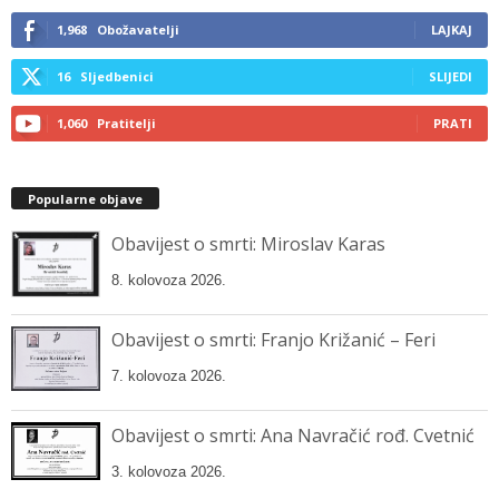
email…
1,968
Obožavatelji
LAJKAJ
16
Sljedbenici
SLIJEDI
1,060
Pratitelji
PRATI
Popularne objave
Obavijest o smrti: Miroslav Karas
8. kolovoza 2026.
Obavijest o smrti: Franjo Križanić – Feri
7. kolovoza 2026.
Obavijest o smrti: Ana Navračić rođ. Cvetnić
3. kolovoza 2026.