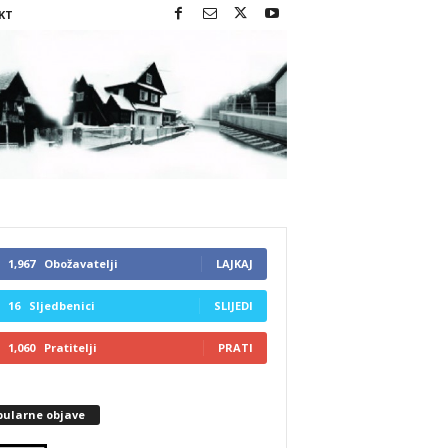
KT
1,967
Obožavatelji
LAJKAJ
16
Sljedbenici
SLIJEDI
1,060
Pratitelji
PRATI
pularne objave