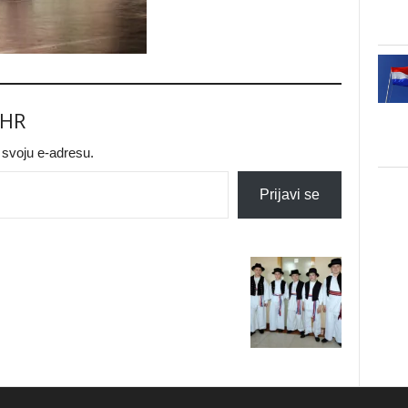
.HR
a svoju e-adresu.
Prijavi se