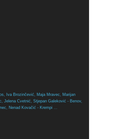
os,
Iva Brozinčević,
Maja Mravec,
Marijan
ac,
Jelena Cvetnić,
Stjepan Galeković - Benov,
inec,
Nenad Kovačić - Krempi ...