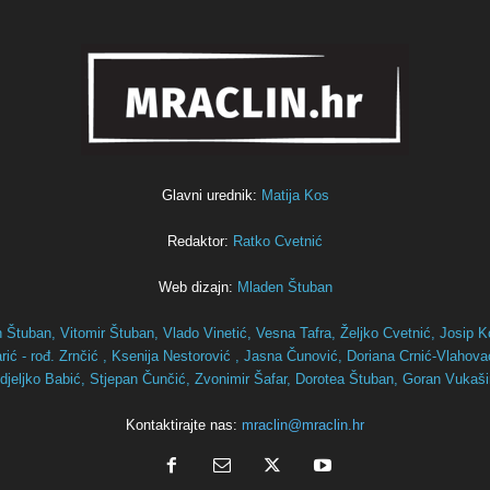
Glavni urednik:
Matija Kos
Redaktor:
Ratko Cvetnić
Web dizajn:
Mladen Štuban
n Štuban,
Vitomir Štuban,
Vlado Vinetić,
Vesna Tafra,
Željko Cvetnić,
Josip K
ić - rođ. Zrnčić ,
Ksenija Nestorović ,
Jasna Čunović,
Doriana Crnić-Vlahov
djeljko Babić,
Stjepan Čunčić,
Zvonimir Šafar,
Dorotea Štuban,
Goran Vukaš
Kontaktirajte nas:
mraclin@mraclin.hr