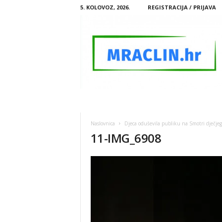
5. KOLOVOZ, 2026.
REGISTRACIJA / PRIJAVA
M
R
A
Naslovnica
Djeca oduševila publiku na Smotri dječjeg 
C
11-IMG_6908
L
I
N
.
H
R