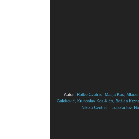
Autori:
Ratko Cvetnić,
Matija Kos,
Mlade
Galeković,
Krunoslav Kos-Kićo,
Božica Krznar
Nikola Cvetnić - Esperantov,
Ne