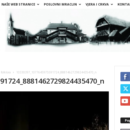
NAŠE WEB STRANICE
POSLOVNI MRACLIN
VJERA I CRKVA
KONTA
folklora
10330397_1077645975591724_8881462729824435470_n
591724_8881462729824435470_n
Po