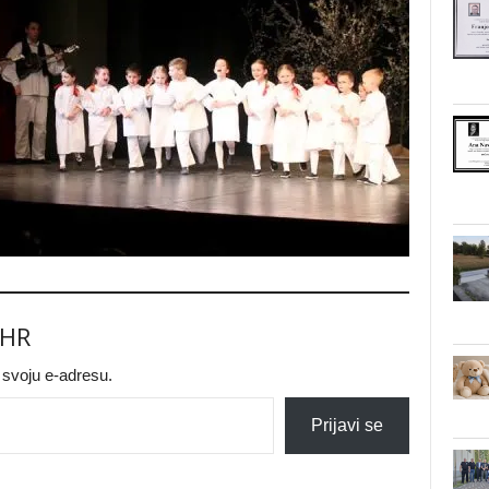
.HR
a svoju e-adresu.
Prijavi se