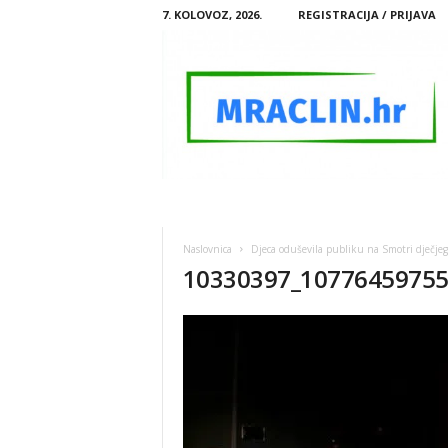
7. KOLOVOZ, 2026.
REGISTRACIJA / PRIJAVA
M
R
A
Naslovnica
Djeca oduševila publiku na Smotri dječjeg 
C
10330397_1077645975
L
I
N
.
H
R