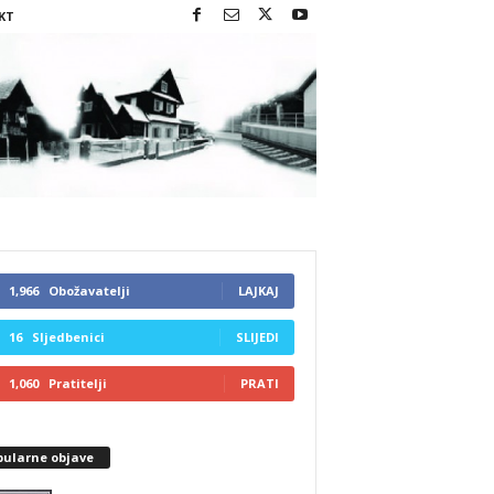
KT
1,966
Obožavatelji
LAJKAJ
16
Sljedbenici
SLIJEDI
1,060
Pratitelji
PRATI
pularne objave