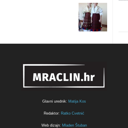
Glavni urednik:
Matija Kos
Redaktor:
Ratko Cvetnić
Web dizajn:
Mladen Štuban