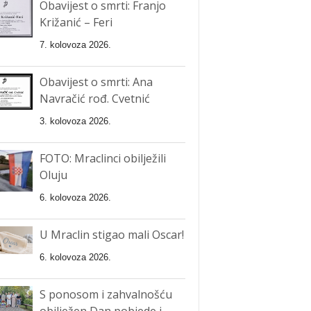
Obavijest o smrti: Franjo
Križanić – Feri
7. kolovoza 2026.
Obavijest o smrti: Ana
Navračić rođ. Cvetnić
3. kolovoza 2026.
FOTO: Mraclinci obilježili
Oluju
6. kolovoza 2026.
U Mraclin stigao mali Oscar!
6. kolovoza 2026.
S ponosom i zahvalnošću
obilježen Dan pobjede i