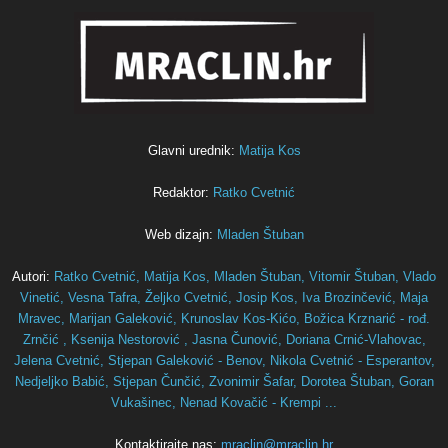
Glavni urednik:
Matija Kos
Redaktor:
Ratko Cvetnić
Web dizajn:
Mladen Štuban
Autori:
Ratko Cvetnić,
Matija Kos,
Mladen Štuban,
Vitomir Štuban,
Vlado
Vinetić,
Vesna Tafra,
Željko Cvetnić,
Josip Kos,
Iva Brozinčević,
Maja
Mravec,
Marijan Galeković,
Krunoslav Kos-Kićo,
Božica Krznarić - rođ.
Zrnčić ,
Ksenija Nestorović ,
Jasna Čunović,
Doriana Crnić-Vlahovac,
Jelena Cvetnić,
Stjepan Galeković - Benov,
Nikola Cvetnić - Esperantov,
Nedjeljko Babić,
Stjepan Čunčić,
Zvonimir Šafar,
Dorotea Štuban,
Goran
Vukašinec,
Nenad Kovačić - Krempi ...
Kontaktirajte nas:
mraclin@mraclin.hr