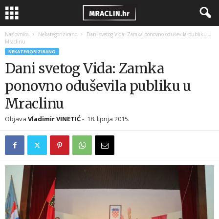
Naslovnica
Nekategorizirano
Dani svetog Vida: Zamka ponovno oduševila publiku u
Mraclinu
NEKATEGORIZIRANO
Dani svetog Vida: Zamka
ponovno oduševila publiku u
Mraclinu
Objava
Vladimir VINETIĆ
-
18. lipnja 2015.