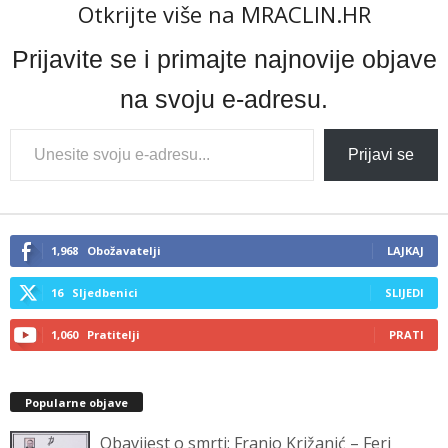
Otkrijte više na MRACLIN.HR
Prijavite se i primajte najnovije objave
na svoju e-adresu.
Type
Prijavi se
your
email…
1,968
Obožavatelji
LAJKAJ
16
Sljedbenici
SLIJEDI
1,060
Pratitelji
PRATI
Popularne objave
Obavijest o smrti: Franjo Križanić – Feri