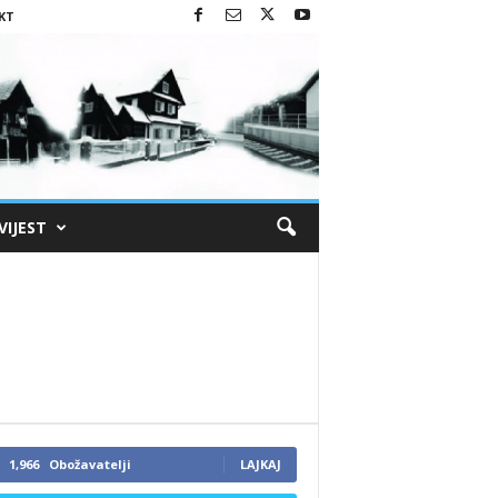
KT
VIJEST
1,966
Obožavatelji
LAJKAJ