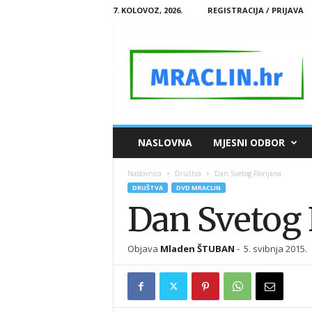
7. KOLOVOZ, 2026.
REGISTRACIJA / PRIJAVA
M
NASLOVNA
MJESNI ODBOR
R
A
Naslovnica
Društva
Dan Svetog Florijana
C
DRUŠTVA
DVD MRACLIN
L
Dan Svetog 
I
N
.
Objava
Mladen ŠTUBAN
-
5. svibnja 2015.
H
R